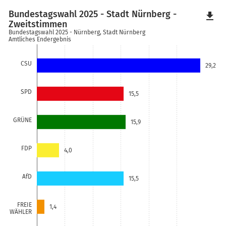
Bundestagswahl 2025 - Stadt Nürnberg -
file_download
Zweitstimmen
Bundestagswahl 2025 - Nürnberg, Stadt Nürnberg
Amtliches Endergebnis
CSU
29,2
SPD
15,5
GRÜNE
15,9
FDP
4,0
AfD
15,5
FREIE
1,4
WÄHLER