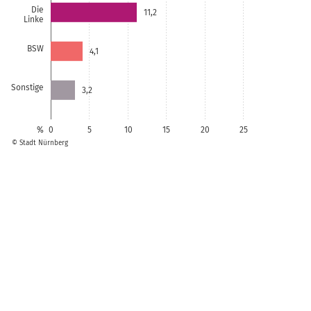
Die
11,2
Linke
BSW
4,1
Sonstige
3,2
%
0
5
10
15
20
25
© Stadt Nürnberg