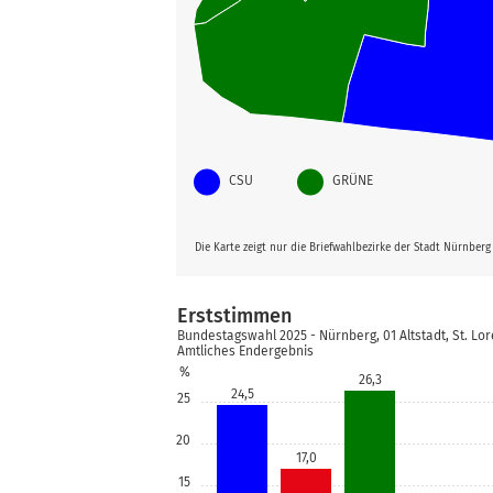
CSU
GRÜNE
Die Karte zeigt nur die Briefwahlbezirke der Stadt Nürnber
Erststimmen
Bundestagswahl 2025 - Nürnberg, 01 Altstadt, St. Lo
Amtliches Endergebnis
%
26,3
24,5
25
20
17,0
15