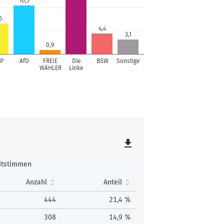
10,5
6
4,4
3,1
0,9
P
AfD
FREIE
Die
BSW
Sonstige
WÄHLER
Linke
file_download
itstimmen
Anzahl
Anteil
444
21,4 %
308
14,9 %