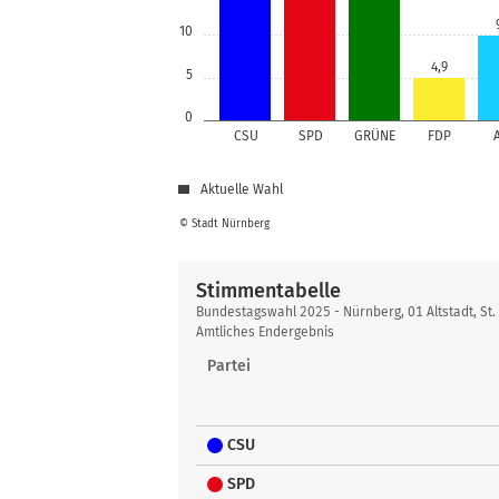
10
4,9
5
0
CSU
SPD
GRÜNE
FDP
Aktuelle Wahl
© Stadt Nürnberg
Stimmentabelle
Stimmentabelle
Bundestagswahl 2025 - Nürnberg, 01 Altstadt, St.
Amtliches Endergebnis
Partei
CSU
SPD