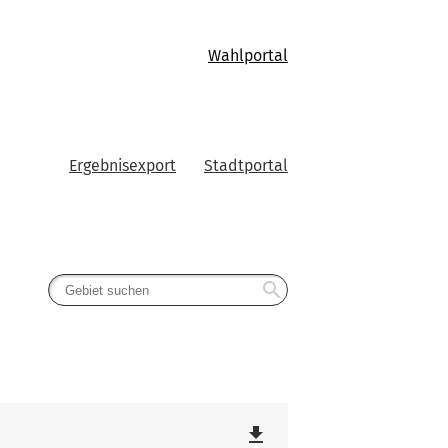
Wahlportal
Ergebnisexport
Stadtportal
search
file_download