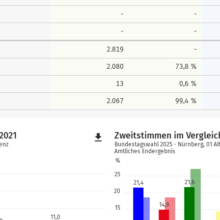
-
-
-
-
2.819
-
2.080
73,8 %
13
0,6 %
2.067
99,4 %
2021
Zweitstimmen im Vergleic
file_download
renz
Bundestagswahl 2025 - Nürnberg, 01 Alt
Amtliches Endergebnis
%
25
21,6
21,4
20
14,9
15
11,0