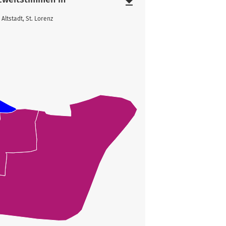
file_download
ltstadt, St. Lorenz