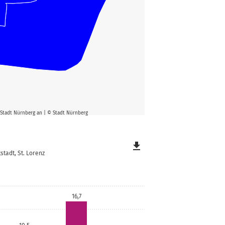
er Stadt Nürnberg an | © Stadt Nürnberg
file_download
stadt, St. Lorenz
16,7