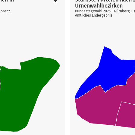
file_download
Urnenwahlbezirken
Lorenz
Bundestagswahl 2025 - Nürnberg, 01 A
Amtliches Endergebnis