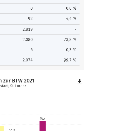
0
0,0 %
92
4,4 %
2.819
-
2.080
73,8 %
6
0,3 %
2.074
99,7 %
h zur BTW 2021
file_download
stadt, St. Lorenz
16,7
10,5