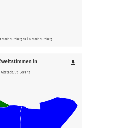
er Stadt Nürnberg an | © Stadt Nürnberg
 Zweitstimmen in
file_download
ltstadt, St. Lorenz