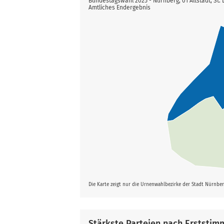
Bundestagswahl 2025 - Nürnberg, 01 Altstadt, St. 
Amtliches Endergebnis
Die Karte zeigt nur die Urnenwahlbezirke der Stadt Nürnbe
Stärkste Parteien nach Erststim