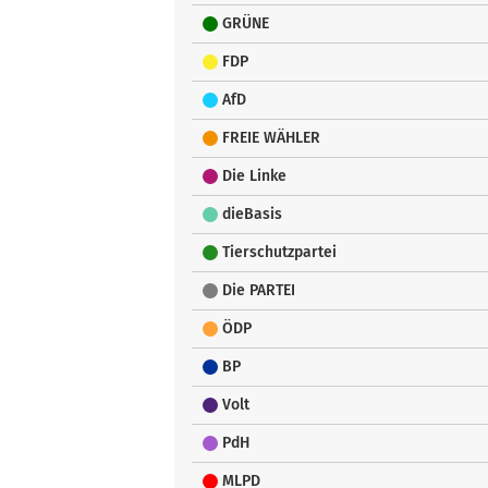
GRÜNE
FDP
AfD
FREIE WÄHLER
Die Linke
dieBasis
Tierschutzpartei
Die PARTEI
ÖDP
BP
Volt
PdH
MLPD