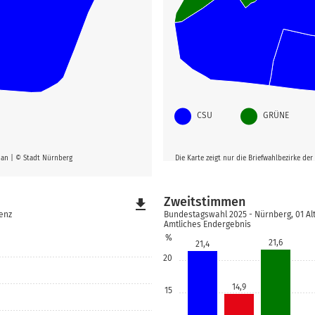
CSU
GRÜNE
g an | © Stadt Nürnberg
Die Karte zeigt nur die Briefwahlbezirke d
Zweitstimmen
file_download
renz
Bundestagswahl 2025 - Nürnberg, 01 Alt
Amtliches Endergebnis
%
21,6
21,4
20
14,9
15