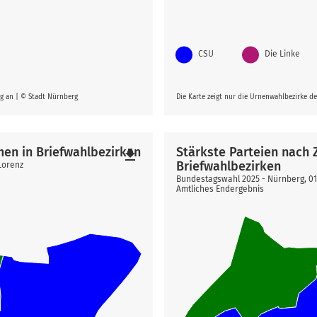
CSU
Die Linke
rg an | © Stadt Nürnberg
Die Karte zeigt nur die Urnenwahlbezirke d
men in Briefwahlbezirken
Stärkste Parteien nach
file_download
Briefwahlbezirken
Lorenz
Bundestagswahl 2025 - Nürnberg, 01 A
Amtliches Endergebnis