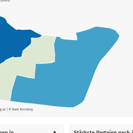
Lorenz
rg an | © Stadt Nürnberg
men in
Stärkste Parteien nach