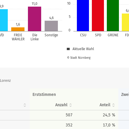
10
11,0
9,9
6,
5
4,6
1,6
0
AfD
FREIE
Die
Sonstige
CSU
SPD
GRÜNE
FD
WÄHLER
Linke
Aktuelle Wahl
© Stadt Nürnberg
 Lorenz
Erststimmen
Zwe
Anzahl
Anteil
507
24,5 %
352
17,0 %