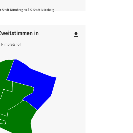
er Stadt Nürnberg an | © Stadt Nürnberg
 Zweitstimmen in
file_download
5 Himpfelshof