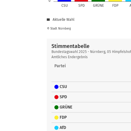
0
CSU
SPD
GRÜNE
FDP
Aktuelle Wahl
© Stadt Nürnberg
Stimmentabelle
Stimmentabelle
Bundestagswahl 2025 - Nürnberg, 05 Himpfelsho
Amtliches Endergebnis
Partei
CSU
SPD
GRÜNE
FDP
AfD