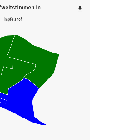
 Zweitstimmen in
file_download
5 Himpfelshof