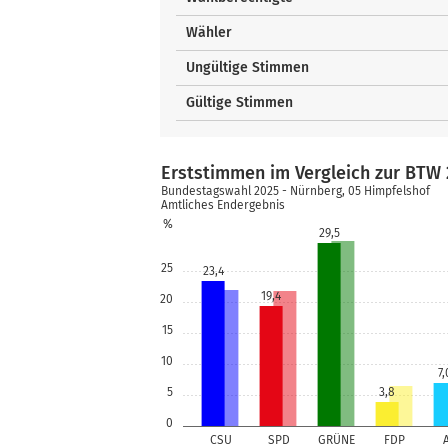
Wähler
Ungültige Stimmen
Gültige Stimmen
Erststimmen im Vergleich zur BTW 
Bundestagswahl 2025 - Nürnberg, 05 Himpfelshof
Amtliches Endergebnis
%
29,5
25
23,4
19,4
20
15
10
7,
5
3,8
0
CSU
SPD
GRÜNE
FDP