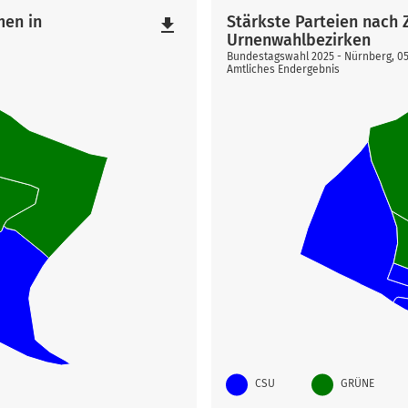
men in
Stärkste Parteien nach
file_download
Urnenwahlbezirken
Bundestagswahl 2025 - Nürnberg, 0
Amtliches Endergebnis
CSU
GRÜNE