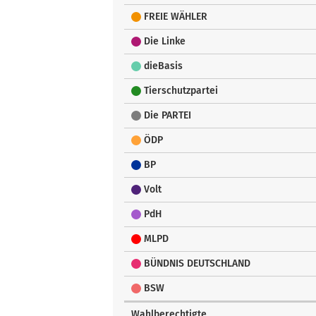
FREIE WÄHLER
Die Linke
dieBasis
Tierschutzpartei
Die PARTEI
ÖDP
BP
Volt
PdH
MLPD
BÜNDNIS DEUTSCHLAND
BSW
Wahlberechtigte