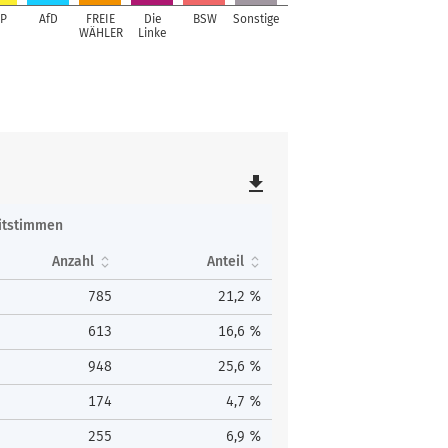
P
AfD
FREIE
Die
BSW
Sonstige
WÄHLER
Linke
file_download
itstimmen
Anzahl
Anteil
785
21,2 %
613
16,6 %
948
25,6 %
174
4,7 %
255
6,9 %