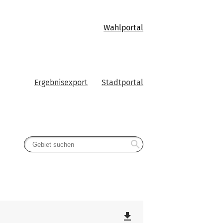
Wahlportal
Ergebnisexport
Stadtportal
search
file_download