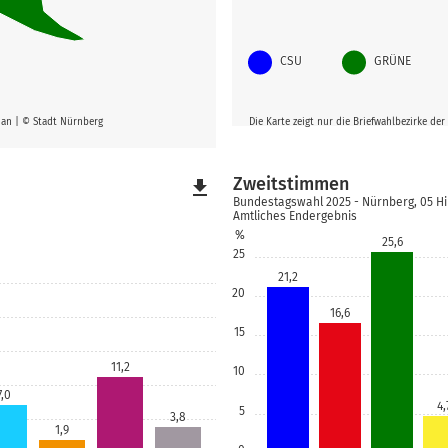
CSU
GRÜNE
g an | © Stadt Nürnberg
Die Karte zeigt nur die Briefwahlbezirke d
Zweitstimmen
file_download
Bundestagswahl 2025 - Nürnberg, 05 H
Amtliches Endergebnis
%
25,6
25
21,2
20
16,6
15
11,2
10
7,0
4,
5
3,8
1,9