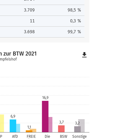
3.709
98,5 %
11
0,3 %
3.698
99,7 %
h zur BTW 2021
file_download
impfelshof
16,9
6,9
3,7
3,2
1,1
P
AfD
FREIE
Die
BSW
Sonstige