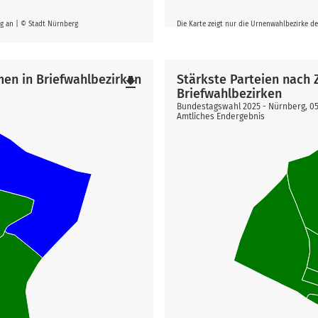
rg an | © Stadt Nürnberg
Die Karte zeigt nur die Urnenwahlbezirke d
men in Briefwahlbezirken
Stärkste Parteien nach
file_download
Briefwahlbezirken
Bundestagswahl 2025 - Nürnberg, 0
Amtliches Endergebnis