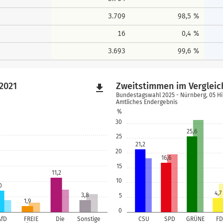
3.709
98,5 %
16
0,4 %
3.693
99,6 %
2021
Zweitstimmen im Vergleic
file_download
Bundestagswahl 2025 - Nürnberg, 05 H
Amtliches Endergebnis
%
30
25,6
25
21,2
20
16,6
15
11,2
10
0
4,7
3,8
5
1,9
0
AfD
FREIE
Die
Sonstige
CSU
SPD
GRÜNE
FD