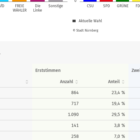
0
AfD
FREIE
Die
Sonstige
CSU
SPD
GRÜNE
FD
WÄHLER
Linke
Aktuelle Wahl
© Stadt Nürnberg
f
Erststimmen
Zwe
Anzahl
Anteil
864
23,4 %
717
19,4 %
1.090
29,5 %
141
3,8 %
258
7,0 %