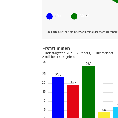
CSU
GRÜNE
Die Karte zeigt nur die Briefwahlbezirke der Stadt Nürnber
Erststimmen
Bundestagswahl 2025 - Nürnberg, 05 Himpfelshof
Amtliches Endergebnis
%
29,5
25
23,4
19,4
20
15
10
5
3,8