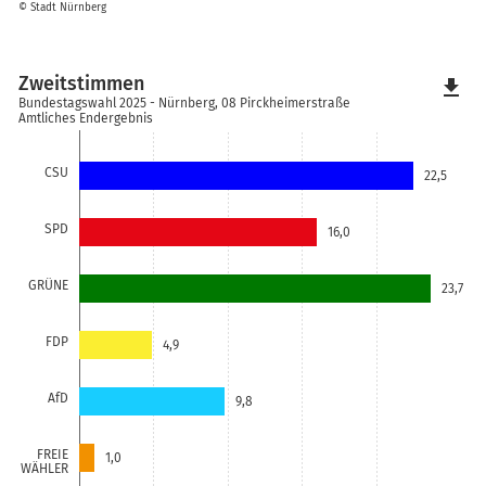
© Stadt Nürnberg
Zweitstimmen
file_download
Bundestagswahl 2025 - Nürnberg, 08 Pirckheimerstraße
Amtliches Endergebnis
CSU
22,5
SPD
16,0
GRÜNE
23,7
FDP
4,9
AfD
9,8
FREIE
1,0
WÄHLER