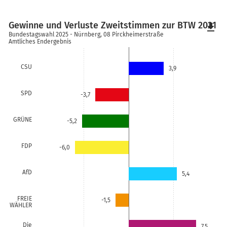
Gewinne und Verluste Zweitstimmen zur BTW 2021
file_download
Bundestagswahl 2025 - Nürnberg, 08 Pirckheimerstraße
Amtliches Endergebnis
CSU
3,9
SPD
-3,7
GRÜNE
-5,2
FDP
-6,0
AfD
5,4
FREIE
-1,5
WÄHLER
Die
7,5