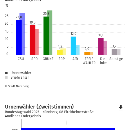
Amtliches Endergebnis
%
25,3
25
23,0
19,5
20
15
12,0
11,1
10
3,7
5
3,3
2,0
0
CSU
SPD
GRÜNE
FDP
AfD
FREIE
Die
Sonstige
WÄHLER
Linke
Urnenwähler
Briefwähler
© Stadt Nürnberg
Urnenwähler (Zweitstimmen)
file_download
Bundestagswahl 2025 - Nürnberg, 08 Pirckheimerstraße
Amtliches Endergebnis