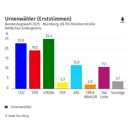
Urnenwähler (Erststimmen)
file_download
Bundestagswahl 2025 - Nürnberg, 08 Pirckheimerstraße
Amtliches Endergebnis
%
25,3
25
23,0
19,5
20
15
12,0
11,1
10
5
3,7
3,3
2,0
0
CSU
SPD
GRÜNE
FDP
AfD
FREIE
Die
Sonstige
WÄHLER
Linke
Urnenwähler
© Stadt Nürnberg