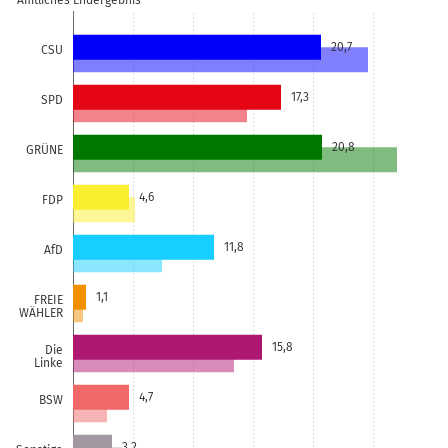
Amtliches Endergebnis
20,7
CSU
17,3
SPD
20,8
GRÜNE
4,6
FDP
11,8
AfD
1,1
FREIE
WÄHLER
15,8
Die
Linke
4,7
BSW
3,2