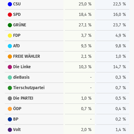
CSU
25,0 %
22,5 %
SPD
18,4 %
16,0 %
GRÜNE
27,1 %
23,7 %
FDP
3,7 %
4,9 %
AfD
9,5 %
9,8 %
FREIE WÄHLER
2,1 %
1,0 %
Die Linke
10,3 %
14,7 %
dieBasis
-
0,3 %
Tierschutzpartei
-
0,7 %
Die PARTEI
1,0 %
0,5 %
ÖDP
0,7 %
0,4 %
BP
-
0,2 %
Volt
2,0 %
1,4 %