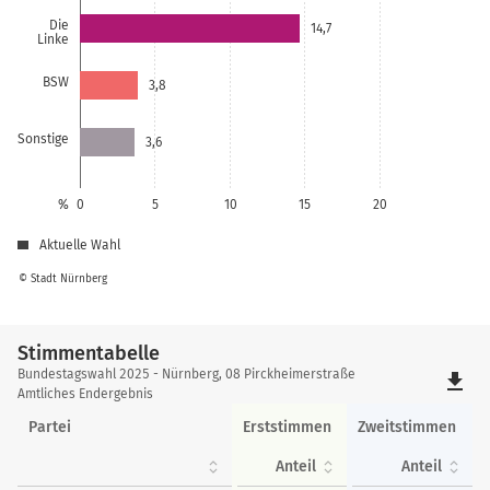
Die
14,7
Linke
BSW
3,8
Sonstige
3,6
%
0
5
10
15
20
Aktuelle Wahl
© Stadt Nürnberg
Stimmentabelle
Stimmentabelle
Bundestagswahl 2025 - Nürnberg, 08 Pirckheimerstraße
file_download
Amtliches Endergebnis
Partei
Erststimmen
Zweitstimmen
Anteil
Anteil