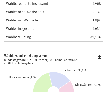
Wahlberechtigte insgesamt
4.968
Wähler ohne Wahlschein
2.137
Wähler mit Wahlschein
1.894
Wähler insgesamt
4.031
Wahlbeteiligung
81,1 %
Wähleranteildiagramm
file_download
Bundestagswahl 2025 - Nürnberg, 08 Pirckheimerstraße
Amtliches Endergebnis
Briefwähler: 38,1 %
Urnenwähler: 43,0 %
Nichtwähler: 18,9 %