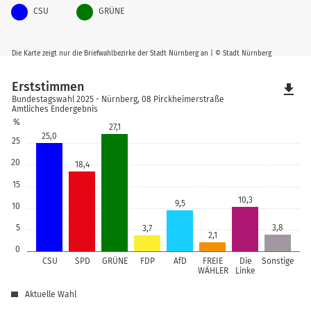
CSU
GRÜNE
Die Karte zeigt nur die Briefwahlbezirke der Stadt Nürnberg an | © Stadt Nürnberg
Erststimmen
file_download
Bundestagswahl 2025 - Nürnberg, 08 Pirckheimerstraße
Amtliches Endergebnis
%
27,1
25,0
25
20
18,4
15
10,3
9,5
10
5
3,8
3,7
2,1
0
CSU
SPD
GRÜNE
FDP
AfD
FREIE
Die
Sonstige
WÄHLER
Linke
Aktuelle Wahl