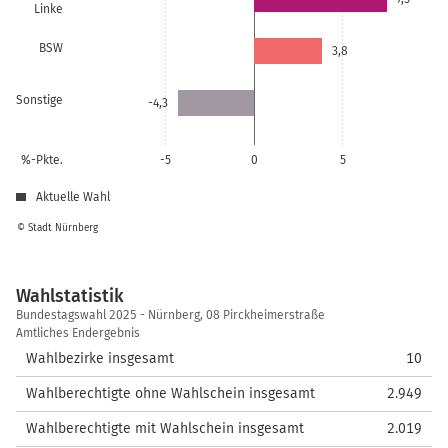
Linke
BSW
3,8
Sonstige
-4,3
%-Pkte.
-5
0
5
Aktuelle Wahl
© Stadt Nürnberg
Wahlstatistik
Wahlstatistik
Bundestagswahl 2025 - Nürnberg, 08 Pirckheimerstraße
Amtliches Endergebnis
Wahlbezirke insgesamt
10
Wahlberechtigte ohne Wahlschein insgesamt
2.949
Wahlberechtigte mit Wahlschein insgesamt
2.019