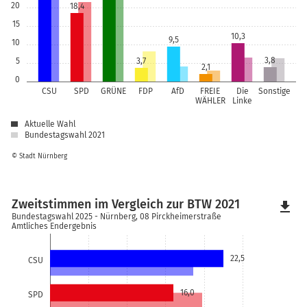
20
18,4
15
10,3
9,5
10
3,8
5
3,7
2,1
0
CSU
SPD
GRÜNE
FDP
AfD
FREIE
Die
Sonstige
WÄHLER
Linke
Aktuelle Wahl
Bundestagswahl 2021
© Stadt Nürnberg
Zweitstimmen im Vergleich zur BTW 2021
file_download
Bundestagswahl 2025 - Nürnberg, 08 Pirckheimerstraße
Amtliches Endergebnis
22,5
CSU
16,0
SPD