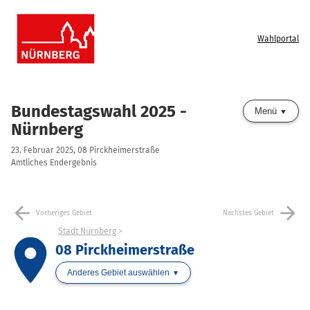
Wahlportal
Bundestagswahl 2025 -
Menü
Nürnberg
23. Februar 2025, 08 Pirckheimerstraße
Amtliches Endergebnis
arrow_back
arrow_forward
Vorheriges Gebiet
Nächstes Gebiet
Stadt Nürnberg
place
08 Pirckheimerstraße
Anderes Gebiet auswählen