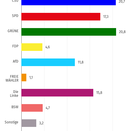
CSU
20,7
SPD
17,3
GRÜNE
20,8
FDP
4,6
AfD
11,8
FREIE
1,1
WÄHLER
Die
15,8
Linke
BSW
4,7
Sonstige
3,2