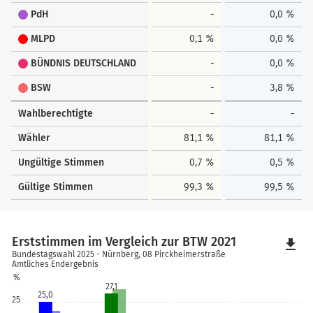
PdH
-
0,0 %
MLPD
0,1 %
0,0 %
BÜNDNIS DEUTSCHLAND
-
0,0 %
BSW
-
3,8 %
Wahlberechtigte
-
-
Wähler
81,1 %
81,1 %
Ungültige Stimmen
0,7 %
0,5 %
Gültige Stimmen
99,3 %
99,5 %
Erststimmen im Vergleich zur BTW 2021
file_download
Bundestagswahl 2025 - Nürnberg, 08 Pirckheimerstraße
Amtliches Endergebnis
%
27,1
25,0
25