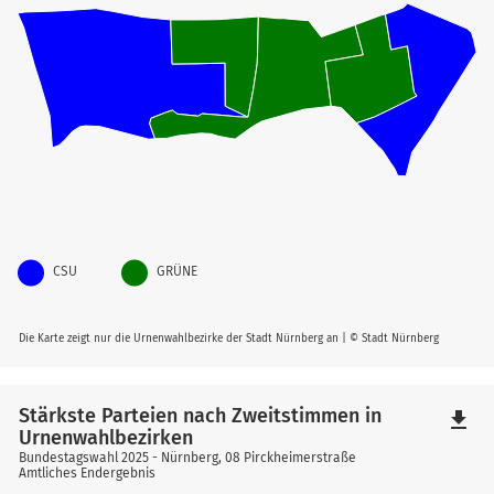
CSU
GRÜNE
Die Karte zeigt nur die Urnenwahlbezirke der Stadt Nürnberg an | © Stadt Nürnberg
Stärkste Parteien nach Zweitstimmen in
file_download
Urnenwahlbezirken
Bundestagswahl 2025 - Nürnberg, 08 Pirckheimerstraße
Amtliches Endergebnis