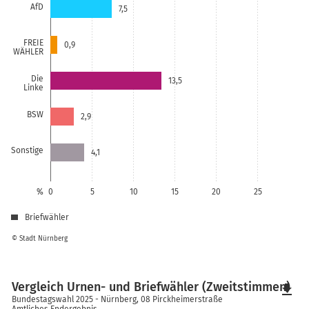
AfD
7,5
FREIE
0,9
WÄHLER
Die
13,5
Linke
BSW
2,9
Sonstige
4,1
%
0
5
10
15
20
25
Briefwähler
© Stadt Nürnberg
Vergleich Urnen- und Briefwähler (Zweitstimmen)
file_download
Bundestagswahl 2025 - Nürnberg, 08 Pirckheimerstraße