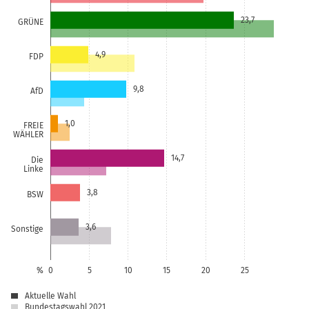
23,7
GRÜNE
4,9
FDP
9,8
AfD
1,0
FREIE
WÄHLER
14,7
Die
Linke
3,8
BSW
3,6
Sonstige
%
0
5
10
15
20
25
Aktuelle Wahl
Bundestagswahl 2021