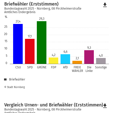
Briefwähler (Erststimmen)
file_download
Bundestagswahl 2025 - Nürnberg, 08 Pirckheimerstraße
Amtliches Endergebnis
%
29,3
27,4
25
20
17,1
15
9,3
10
6,6
4,2
4,0
5
2,1
0
CSU
SPD
GRÜNE
FDP
AfD
FREIE
Die
Sonstige
WÄHLER
Linke
Briefwähler
© Stadt Nürnberg
Vergleich Urnen- und Briefwähler (Erststimmen)
file_download
Bundestagswahl 2025 - Nürnberg, 08 Pirckheimerstraße