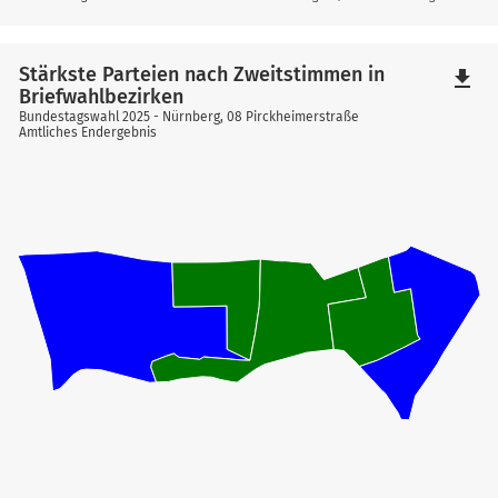
Stärkste Parteien nach Zweitstimmen in
file_download
Briefwahlbezirken
Bundestagswahl 2025 - Nürnberg, 08 Pirckheimerstraße
Amtliches Endergebnis