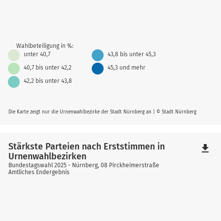
Wahlbeteiligung in %:
unter 40,7
43,8 bis unter 45,3
40,7 bis unter 42,2
45,3 und mehr
42,2 bis unter 43,8
Die Karte zeigt nur die Urnenwahlbezirke der Stadt Nürnberg an | © Stadt Nürnberg
Stärkste Parteien nach Erststimmen in
file_download
Urnenwahlbezirken
Bundestagswahl 2025 - Nürnberg, 08 Pirckheimerstraße
Amtliches Endergebnis