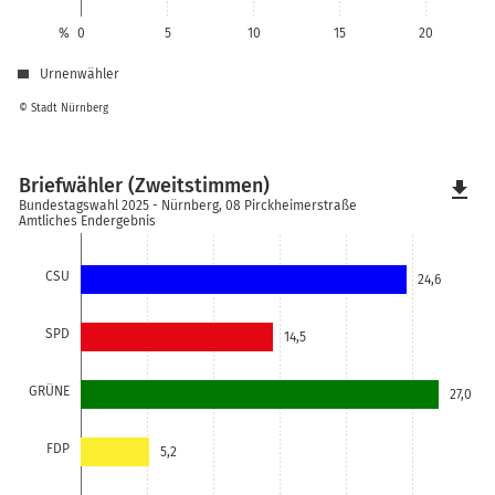
%
0
5
10
15
20
Urnenwähler
© Stadt Nürnberg
Briefwähler (Zweitstimmen)
file_download
Bundestagswahl 2025 - Nürnberg, 08 Pirckheimerstraße
Amtliches Endergebnis
CSU
24,6
SPD
14,5
GRÜNE
27,0
FDP
5,2