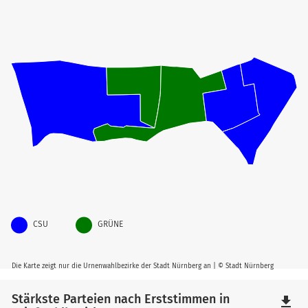
CSU
GRÜNE
Die Karte zeigt nur die Urnenwahlbezirke der Stadt Nürnberg an | © Stadt Nürnberg
Stärkste Parteien nach Erststimmen in
file_download