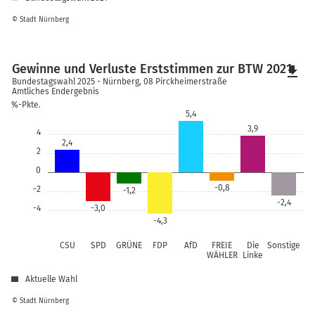
© Stadt Nürnberg
Gewinne und Verluste Erststimmen zur BTW 2021
file_download
Bundestagswahl 2025 - Nürnberg, 08 Pirckheimerstraße
Amtliches Endergebnis
%-Pkte.
5,4
3,9
4
2,4
2
0
-0,8
-2
-1,2
-2,4
-4
-3,0
-4,3
CSU
SPD
GRÜNE
FDP
AfD
FREIE
Die
Sonstige
WÄHLER
Linke
Aktuelle Wahl
© Stadt Nürnberg