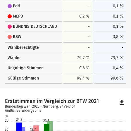
PdH
-
0,1 %
MLPD
0,2 %
0,1 %
BÜNDNIS DEUTSCHLAND
-
0,1 %
BSW
-
3,8 %
Wahlberechtigte
-
-
Wähler
79,7 %
79,7 %
Ungültige Stimmen
0,6 %
0,4 %
Gültige Stimmen
99,4 %
99,6 %
Erststimmen im Vergleich zur BTW 2021
file_download
Bundestagswahl 2025 - Nürnberg, 27 Veilhof
Amtliches Endergebnis
%
24,3
25
23,8
20
18,7