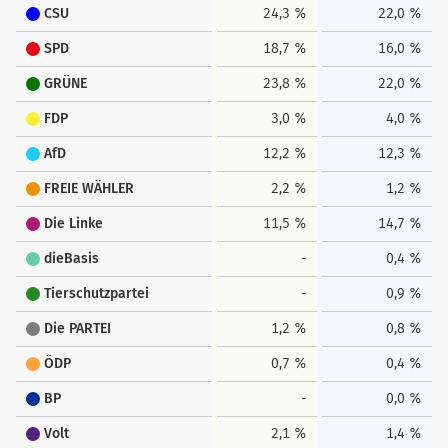
CSU
24,3 %
22,0 %
SPD
18,7 %
16,0 %
GRÜNE
23,8 %
22,0 %
FDP
3,0 %
4,0 %
AfD
12,2 %
12,3 %
FREIE WÄHLER
2,2 %
1,2 %
Die Linke
11,5 %
14,7 %
dieBasis
-
0,4 %
Tierschutzpartei
-
0,9 %
Die PARTEI
1,2 %
0,8 %
ÖDP
0,7 %
0,4 %
BP
-
0,0 %
Volt
2,1 %
1,4 %