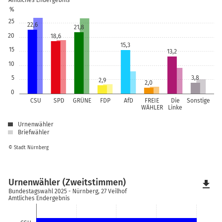
Amtliches Endergebnis
%
25
22,6
21,8
20
18,6
15,3
15
13,2
10
5
3,8
2,9
2,0
0
CSU
SPD
GRÜNE
FDP
AfD
FREIE
Die
Sonstige
WÄHLER
Linke
Urnenwähler
Briefwähler
© Stadt Nürnberg
Urnenwähler (Zweitstimmen)
file_download
Bundestagswahl 2025 - Nürnberg, 27 Veilhof
Amtliches Endergebnis