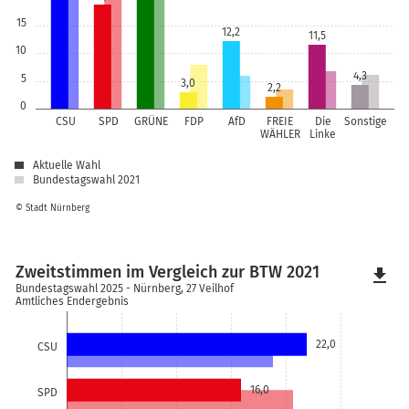
15
12,2
11,5
10
4,3
5
3,0
2,2
0
CSU
SPD
GRÜNE
FDP
AfD
FREIE
Die
Sonstige
WÄHLER
Linke
Aktuelle Wahl
Bundestagswahl 2021
© Stadt Nürnberg
Zweitstimmen im Vergleich zur BTW 2021
file_download
Bundestagswahl 2025 - Nürnberg, 27 Veilhof
Amtliches Endergebnis
22,0
CSU
16,0
SPD