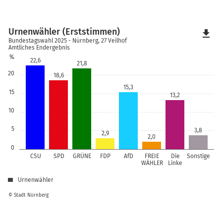
Urnenwähler (Erststimmen)
file_download
Bundestagswahl 2025 - Nürnberg, 27 Veilhof
Amtliches Endergebnis
%
22,6
21,8
20
18,6
15,3
15
13,2
10
5
3,8
2,9
2,0
0
CSU
SPD
GRÜNE
FDP
AfD
FREIE
Die
Sonstige
WÄHLER
Linke
Urnenwähler
© Stadt Nürnberg