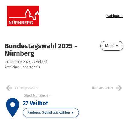
Wahlportal
Bundestagswahl 2025 -
Menü
Nürnberg
23. Februar 2025, 27 Veilhof
Amtliches Endergebnis
arrow_back
arrow_forward
Vorheriges Gebiet
Nächstes Gebiet
Stadt Nürnberg
place
27 Veilhof
Anderes Gebiet auswählen