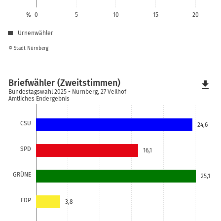
%
0
5
10
15
20
Urnenwähler
© Stadt Nürnberg
Briefwähler (Zweitstimmen)
file_download
Bundestagswahl 2025 - Nürnberg, 27 Veilhof
Amtliches Endergebnis
CSU
24,6
SPD
16,1
GRÜNE
25,1
FDP
3,8