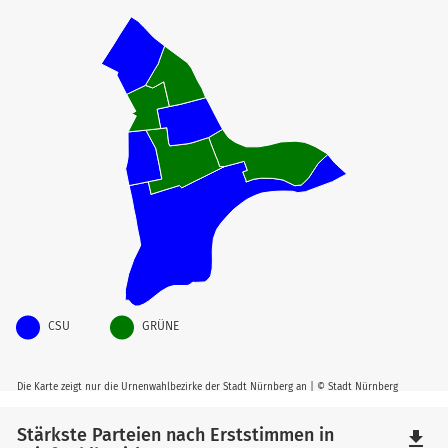
CSU
GRÜNE
Die Karte zeigt nur die Urnenwahlbezirke der Stadt Nürnberg an | © Stadt Nürnberg
Stärkste Parteien nach Erststimmen in
file_download