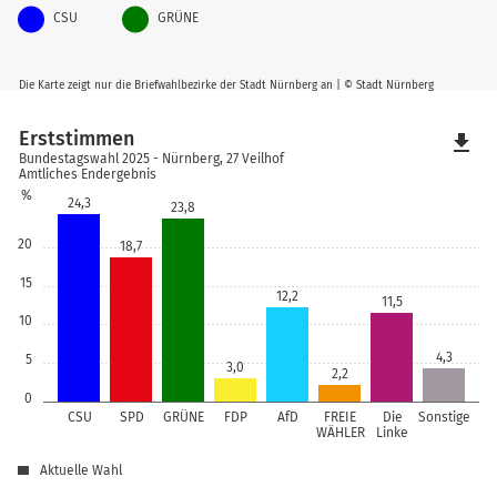
CSU
GRÜNE
Die Karte zeigt nur die Briefwahlbezirke der Stadt Nürnberg an | © Stadt Nürnberg
Erststimmen
file_download
Bundestagswahl 2025 - Nürnberg, 27 Veilhof
Amtliches Endergebnis
%
24,3
23,8
20
18,7
15
12,2
11,5
10
4,3
5
3,0
2,2
0
CSU
SPD
GRÜNE
FDP
AfD
FREIE
Die
Sonstige
WÄHLER
Linke
Aktuelle Wahl