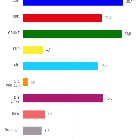
CSU
20,1
SPD
15,9
GRÜNE
19,8
FDP
4,1
AfD
15,1
FREIE
1,0
WÄHLER
Die
16,0
Linke
BSW
4,4
Sonstige
3,7