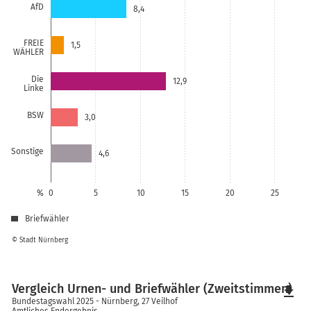
AfD
8,4
FREIE
1,5
WÄHLER
Die
12,9
Linke
BSW
3,0
Sonstige
4,6
%
0
5
10
15
20
25
Briefwähler
© Stadt Nürnberg
Vergleich Urnen- und Briefwähler (Zweitstimmen)
file_download
Bundestagswahl 2025 - Nürnberg, 27 Veilhof