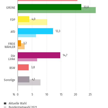
22,0
GRÜNE
4,0
FDP
12,3
AfD
1,2
FREIE
WÄHLER
14,7
Die
Linke
3,8
BSW
4,1
Sonstige
%
0
5
10
15
20
25
Aktuelle Wahl
Bundestagswahl 2021