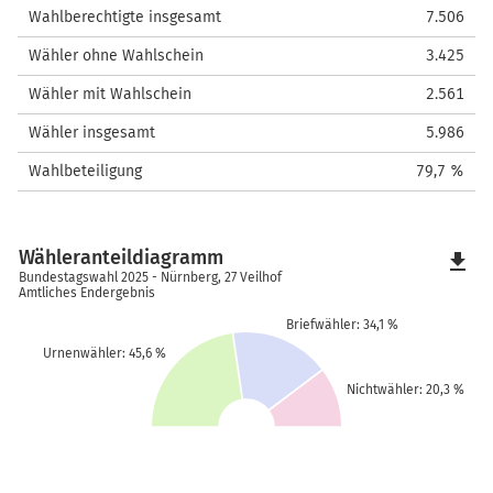
Wahlberechtigte insgesamt
7.506
Wähler ohne Wahlschein
3.425
Wähler mit Wahlschein
2.561
Wähler insgesamt
5.986
Wahlbeteiligung
79,7 %
Wähleranteildiagramm
file_download
Bundestagswahl 2025 - Nürnberg, 27 Veilhof
Amtliches Endergebnis
Briefwähler: 34,1 %
Urnenwähler: 45,6 %
Nichtwähler: 20,3 %