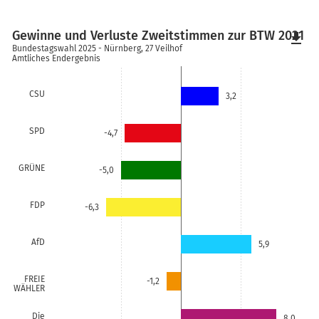
Gewinne und Verluste Zweitstimmen zur BTW 2021
file_download
Bundestagswahl 2025 - Nürnberg, 27 Veilhof
Amtliches Endergebnis
CSU
3,2
SPD
-4,7
GRÜNE
-5,0
FDP
-6,3
AfD
5,9
FREIE
-1,2
WÄHLER
Die
8,0