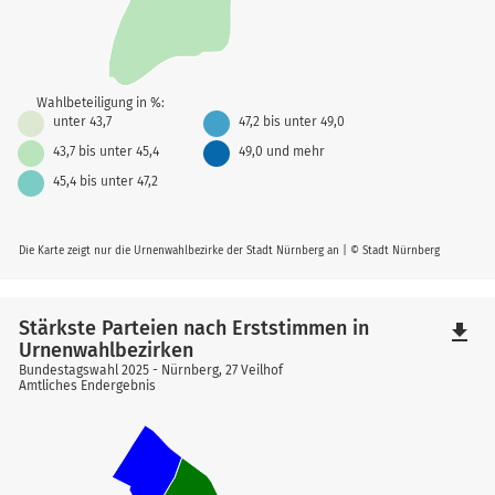
Wahlbeteiligung in %:
unter 43,7
47,2 bis unter 49,0
43,7 bis unter 45,4
49,0 und mehr
45,4 bis unter 47,2
Die Karte zeigt nur die Urnenwahlbezirke der Stadt Nürnberg an | © Stadt Nürnberg
Stärkste Parteien nach Erststimmen in
file_download
Urnenwahlbezirken
Bundestagswahl 2025 - Nürnberg, 27 Veilhof
Amtliches Endergebnis