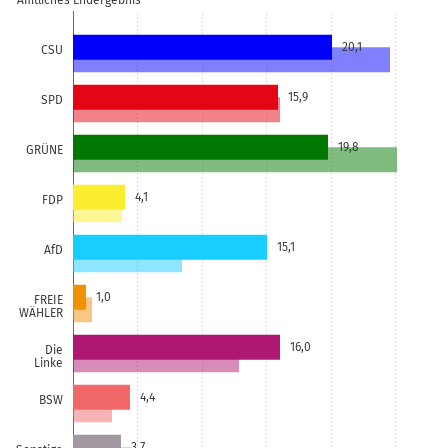
Amtliches Endergebnis
20,1
CSU
15,9
SPD
19,8
GRÜNE
4,1
FDP
15,1
AfD
1,0
FREIE
WÄHLER
16,0
Die
Linke
4,4
BSW
3,7