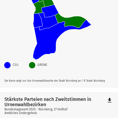
CSU
GRÜNE
Die Karte zeigt nur die Urnenwahlbezirke der Stadt Nürnberg an | © Stadt Nürnberg
Stärkste Parteien nach Zweitstimmen in
file_download
Urnenwahlbezirken
Bundestagswahl 2025 - Nürnberg, 27 Veilhof
Amtliches Endergebnis