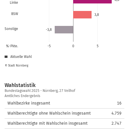
Linke
BSW
3,8
Sonstige
-3,8
%-Pkte.
-5
0
5
Aktuelle Wahl
© Stadt Nürnberg
Wahlstatistik
Wahlstatistik
Bundestagswahl 2025 - Nürnberg, 27 Veilhof
Amtliches Endergebnis
Wahlbezirke insgesamt
16
Wahlberechtigte ohne Wahlschein insgesamt
4.759
Wahlberechtigte mit Wahlschein insgesamt
2.747