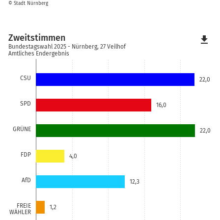
© Stadt Nürnberg
Zweitstimmen
file_download
Bundestagswahl 2025 - Nürnberg, 27 Veilhof
Amtliches Endergebnis
CSU
22,0
SPD
16,0
GRÜNE
22,0
FDP
4,0
AfD
12,3
FREIE
1,2
WÄHLER