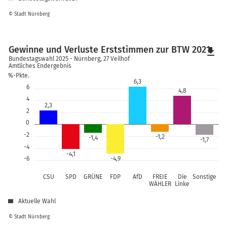
© Stadt Nürnberg
Gewinne und Verluste Erststimmen zur BTW 2021
file_download
Bundestagswahl 2025 - Nürnberg, 27 Veilhof
Amtliches Endergebnis
%-Pkte.
6,3
6
4,8
4
2,3
2
0
-2
-1,2
-1,4
-1,7
-4
-4,1
-6
-4,9
CSU
SPD
GRÜNE
FDP
AfD
FREIE
Die
Sonstige
WÄHLER
Linke
Aktuelle Wahl
© Stadt Nürnberg