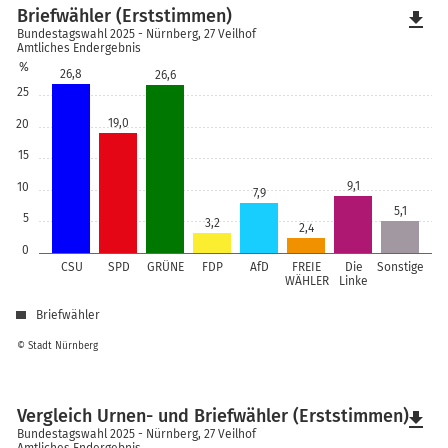
Briefwähler (Erststimmen)
file_download
Bundestagswahl 2025 - Nürnberg, 27 Veilhof
Amtliches Endergebnis
%
26,8
26,6
25
19,0
20
15
9,1
10
7,9
5,1
5
3,2
2,4
0
CSU
SPD
GRÜNE
FDP
AfD
FREIE
Die
Sonstige
WÄHLER
Linke
Briefwähler
© Stadt Nürnberg
Vergleich Urnen- und Briefwähler (Erststimmen)
file_download
Bundestagswahl 2025 - Nürnberg, 27 Veilhof