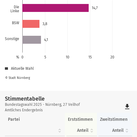
Die
14,7
Linke
BSW
3,8
Sonstige
4,1
%
0
5
10
15
20
Aktuelle Wahl
© Stadt Nürnberg
Stimmentabelle
Stimmentabelle
Bundestagswahl 2025 - Nürnberg, 27 Veilhof
file_download
Amtliches Endergebnis
Partei
Erststimmen
Zweitstimmen
Anteil
Anteil