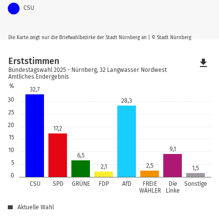
CSU
Die Karte zeigt nur die Briefwahlbezirke der Stadt Nürnberg an | © Stadt Nürnberg
Erststimmen
file_download
Bundestagswahl 2025 - Nürnberg, 32 Langwasser Nordwest
Amtliches Endergebnis
%
32,7
30
28,3
25
20
17,2
15
9,1
10
6,5
5
2,5
2,1
1,5
0
CSU
SPD
GRÜNE
FDP
AfD
FREIE
Die
Sonstige
WÄHLER
Linke
Aktuelle Wahl