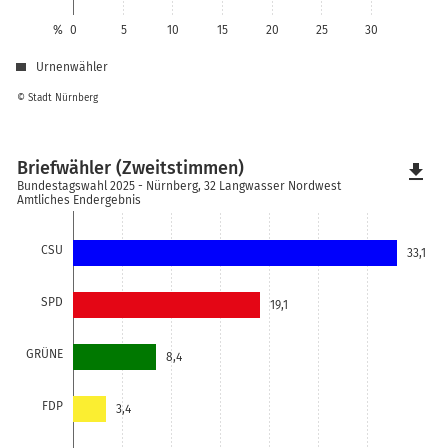
%
0
5
10
15
20
25
30
Urnenwähler
© Stadt Nürnberg
Briefwähler (Zweitstimmen)
file_download
Bundestagswahl 2025 - Nürnberg, 32 Langwasser Nordwest
Amtliches Endergebnis
CSU
33,1
SPD
19,1
GRÜNE
8,4
FDP
3,4