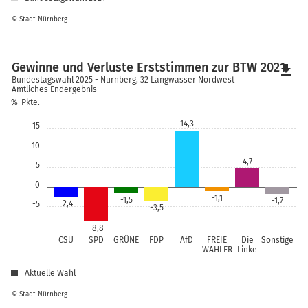
© Stadt Nürnberg
Gewinne und Verluste Erststimmen zur BTW 2021
file_download
Bundestagswahl 2025 - Nürnberg, 32 Langwasser Nordwest
Amtliches Endergebnis
%-Pkte.
14,3
15
10
4,7
5
0
-1,1
-1,5
-1,7
-2,4
-5
-3,5
-8,8
CSU
SPD
GRÜNE
FDP
AfD
FREIE
Die
Sonstige
WÄHLER
Linke
Aktuelle Wahl
© Stadt Nürnberg