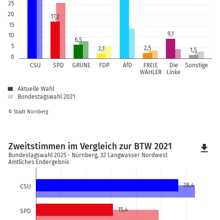
25
20
17,2
15
9,1
10
6,5
5
2,5
2,1
1,5
0
CSU
SPD
GRÜNE
FDP
AfD
FREIE
Die
Sonstige
WÄHLER
Linke
Aktuelle Wahl
Bundestagswahl 2021
© Stadt Nürnberg
Zweitstimmen im Vergleich zur BTW 2021
file_download
Bundestagswahl 2025 - Nürnberg, 32 Langwasser Nordwest
Amtliches Endergebnis
28,4
CSU
15,4
SPD