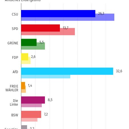
Amtliches Endergebnis
26,3
CSU
13,7
SPD
5,5
GRÜNE
2,6
FDP
32,6
AfD
1,4
FREIE
WÄHLER
8,5
Die
Linke
7,2
BSW
2,2