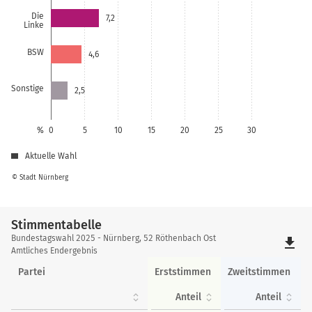
Die
7,2
Linke
BSW
4,6
Sonstige
2,5
%
0
5
10
15
20
25
30
Aktuelle Wahl
© Stadt Nürnberg
Stimmentabelle
Stimmentabelle
Bundestagswahl 2025 - Nürnberg, 52 Röthenbach Ost
file_download
Amtliches Endergebnis
Partei
Erststimmen
Zweitstimmen
Anteil
Anteil