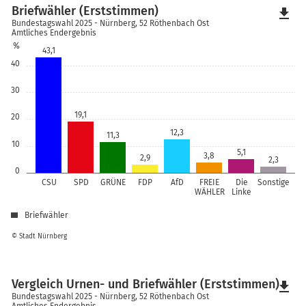
Briefwähler (Erststimmen)
file_download
Bundestagswahl 2025 - Nürnberg, 52 Röthenbach Ost
Amtliches Endergebnis
%
43,1
40
30
19,1
20
12,3
11,3
10
5,1
3,8
2,9
2,3
0
CSU
SPD
GRÜNE
FDP
AfD
FREIE
Die
Sonstige
WÄHLER
Linke
Briefwähler
© Stadt Nürnberg
Vergleich Urnen- und Briefwähler (Erststimmen)
file_download
Bundestagswahl 2025 - Nürnberg, 52 Röthenbach Ost