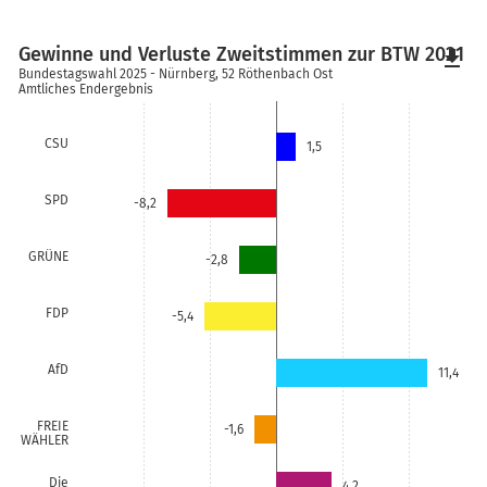
Gewinne und Verluste Zweitstimmen zur BTW 2021
file_download
Bundestagswahl 2025 - Nürnberg, 52 Röthenbach Ost
Amtliches Endergebnis
CSU
1,5
SPD
-8,2
GRÜNE
-2,8
FDP
-5,4
AfD
11,4
FREIE
-1,6
WÄHLER
Die
4,2