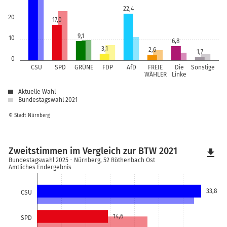
22,4
20
17,0
9,1
10
6,8
3,1
2,6
1,7
0
CSU
SPD
GRÜNE
FDP
AfD
FREIE
Die
Sonstige
WÄHLER
Linke
Aktuelle Wahl
Bundestagswahl 2021
© Stadt Nürnberg
Zweitstimmen im Vergleich zur BTW 2021
file_download
Bundestagswahl 2025 - Nürnberg, 52 Röthenbach Ost
Amtliches Endergebnis
33,8
CSU
14,6
SPD