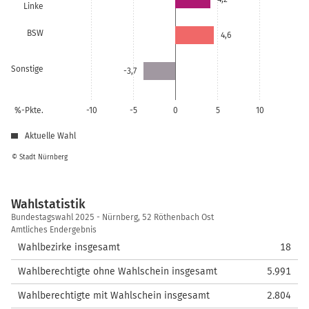
Linke
BSW
4,6
Sonstige
-3,7
%-Pkte.
-10
-5
0
5
10
Aktuelle Wahl
© Stadt Nürnberg
Wahlstatistik
Wahlstatistik
Bundestagswahl 2025 - Nürnberg, 52 Röthenbach Ost
Amtliches Endergebnis
Wahlbezirke insgesamt
18
Wahlberechtigte ohne Wahlschein insgesamt
5.991
Wahlberechtigte mit Wahlschein insgesamt
2.804