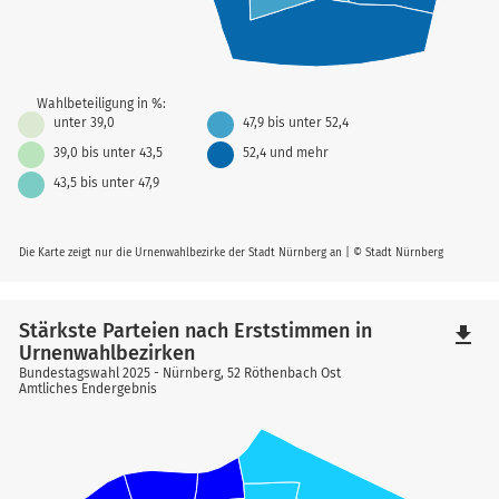
Wahlbeteiligung in %:
unter 39,0
47,9 bis unter 52,4
39,0 bis unter 43,5
52,4 und mehr
43,5 bis unter 47,9
Die Karte zeigt nur die Urnenwahlbezirke der Stadt Nürnberg an | © Stadt Nürnberg
Stärkste Parteien nach Erststimmen in
file_download
Urnenwahlbezirken
Bundestagswahl 2025 - Nürnberg, 52 Röthenbach Ost
Amtliches Endergebnis