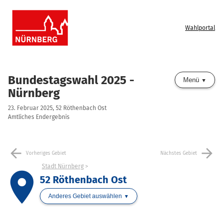
Wahlportal
Bundestagswahl 2025 -
Menü
Nürnberg
23. Februar 2025, 52 Röthenbach Ost
Amtliches Endergebnis
arrow_back
arrow_forward
Vorheriges Gebiet
Nächstes Gebiet
Stadt Nürnberg
place
52 Röthenbach Ost
Anderes Gebiet auswählen