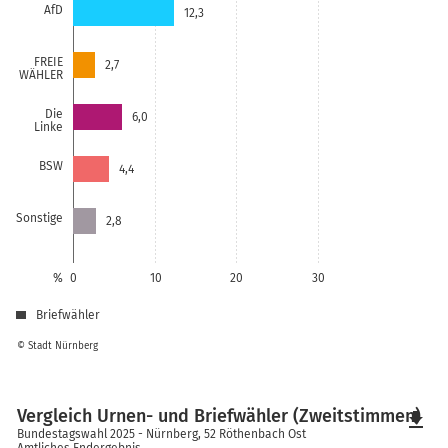
AfD
12,3
FREIE
2,7
WÄHLER
Die
6,0
Linke
BSW
4,4
Sonstige
2,8
%
0
10
20
30
Briefwähler
© Stadt Nürnberg
Vergleich Urnen- und Briefwähler (Zweitstimmen)
file_download
Bundestagswahl 2025 - Nürnberg, 52 Röthenbach Ost