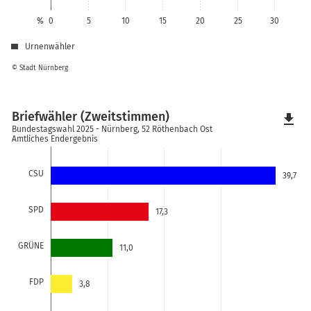
%
0
5
10
15
20
25
30
Urnenwähler
© Stadt Nürnberg
Briefwähler (Zweitstimmen)
file_download
Bundestagswahl 2025 - Nürnberg, 52 Röthenbach Ost
Amtliches Endergebnis
CSU
39,7
SPD
17,3
GRÜNE
11,0
FDP
3,8