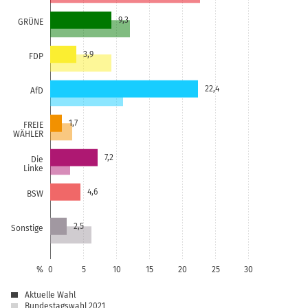
9,3
GRÜNE
3,9
FDP
22,4
AfD
1,7
FREIE
WÄHLER
7,2
Die
Linke
4,6
BSW
2,5
Sonstige
%
0
5
10
15
20
25
30
Aktuelle Wahl
Bundestagswahl 2021