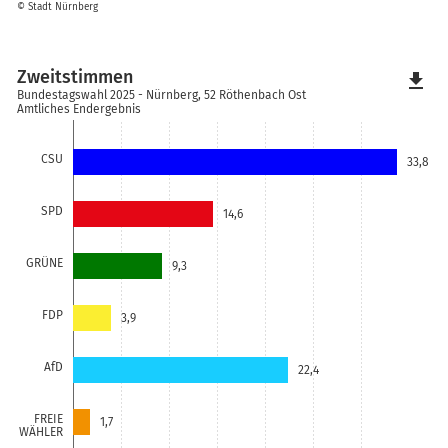
© Stadt Nürnberg
Zweitstimmen
file_download
Bundestagswahl 2025 - Nürnberg, 52 Röthenbach Ost
Amtliches Endergebnis
CSU
33,8
SPD
14,6
GRÜNE
9,3
FDP
3,9
AfD
22,4
FREIE
1,7
WÄHLER