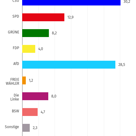
CSU
30,2
SPD
12,9
GRÜNE
8,2
FDP
4,0
AfD
28,5
FREIE
1,2
WÄHLER
Die
8,0
Linke
BSW
4,7
Sonstige
2,3