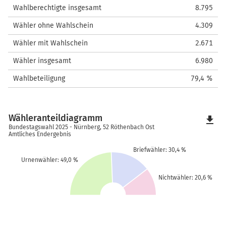
Wahlberechtigte insgesamt
8.795
Wähler ohne Wahlschein
4.309
Wähler mit Wahlschein
2.671
Wähler insgesamt
6.980
Wahlbeteiligung
79,4 %
Wähleranteildiagramm
file_download
Bundestagswahl 2025 - Nürnberg, 52 Röthenbach Ost
Amtliches Endergebnis
Briefwähler: 30,4 %
Urnenwähler: 49,0 %
Nichtwähler: 20,6 %