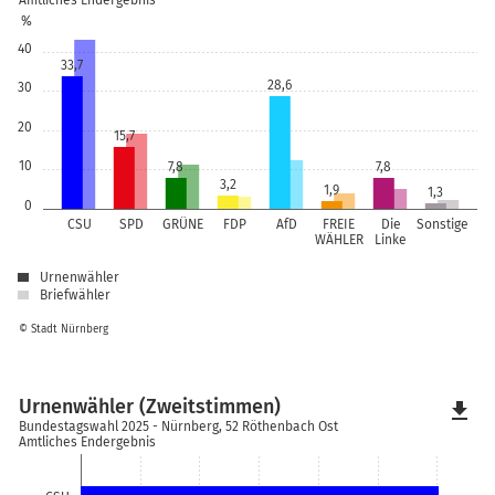
Amtliches Endergebnis
%
40
33,7
28,6
30
20
15,7
10
7,8
7,8
3,2
1,9
1,3
0
CSU
SPD
GRÜNE
FDP
AfD
FREIE
Die
Sonstige
WÄHLER
Linke
Urnenwähler
Briefwähler
© Stadt Nürnberg
Urnenwähler (Zweitstimmen)
file_download
Bundestagswahl 2025 - Nürnberg, 52 Röthenbach Ost
Amtliches Endergebnis