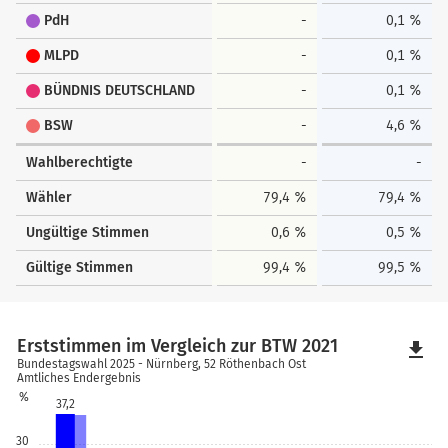
PdH
-
0,1 %
MLPD
-
0,1 %
BÜNDNIS DEUTSCHLAND
-
0,1 %
BSW
-
4,6 %
Wahlberechtigte
-
-
Wähler
79,4 %
79,4 %
Ungültige Stimmen
0,6 %
0,5 %
Gültige Stimmen
99,4 %
99,5 %
Erststimmen im Vergleich zur BTW 2021
file_download
Bundestagswahl 2025 - Nürnberg, 52 Röthenbach Ost
Amtliches Endergebnis
%
37,2
30