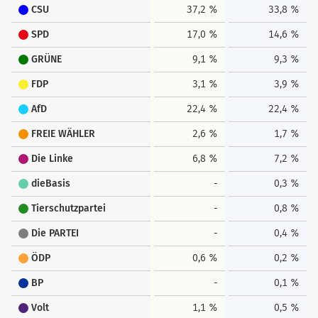
CSU
37,2 %
33,8 %
SPD
17,0 %
14,6 %
GRÜNE
9,1 %
9,3 %
FDP
3,1 %
3,9 %
AfD
22,4 %
22,4 %
FREIE WÄHLER
2,6 %
1,7 %
Die Linke
6,8 %
7,2 %
dieBasis
-
0,3 %
Tierschutzpartei
-
0,8 %
Die PARTEI
-
0,4 %
ÖDP
0,6 %
0,2 %
BP
-
0,1 %
Volt
1,1 %
0,5 %