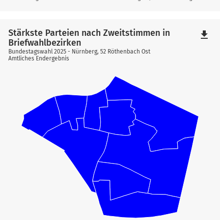
Stärkste Parteien nach Zweitstimmen in
file_download
Briefwahlbezirken
Bundestagswahl 2025 - Nürnberg, 52 Röthenbach Ost
Amtliches Endergebnis