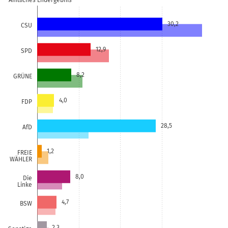
Amtliches Endergebnis
30,2
CSU
12,9
SPD
8,2
GRÜNE
4,0
FDP
28,5
AfD
1,2
FREIE
WÄHLER
8,0
Die
Linke
4,7
BSW
2,3