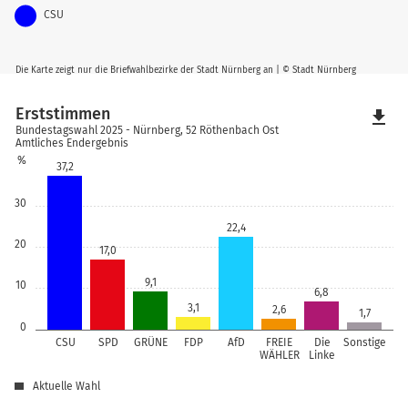
CSU
Die Karte zeigt nur die Briefwahlbezirke der Stadt Nürnberg an | © Stadt Nürnberg
Erststimmen
file_download
Bundestagswahl 2025 - Nürnberg, 52 Röthenbach Ost
Amtliches Endergebnis
%
37,2
30
22,4
20
17,0
9,1
10
6,8
3,1
2,6
1,7
0
CSU
SPD
GRÜNE
FDP
AfD
FREIE
Die
Sonstige
WÄHLER
Linke
Aktuelle Wahl