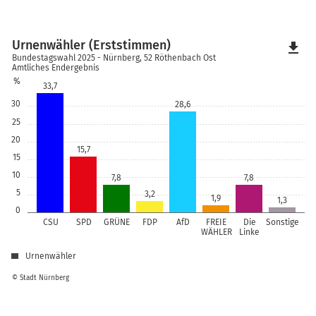
Urnenwähler (Erststimmen)
file_download
Bundestagswahl 2025 - Nürnberg, 52 Röthenbach Ost
Amtliches Endergebnis
%
33,7
30
28,6
25
20
15,7
15
10
7,8
7,8
5
3,2
1,9
1,3
0
CSU
SPD
GRÜNE
FDP
AfD
FREIE
Die
Sonstige
WÄHLER
Linke
Urnenwähler
© Stadt Nürnberg