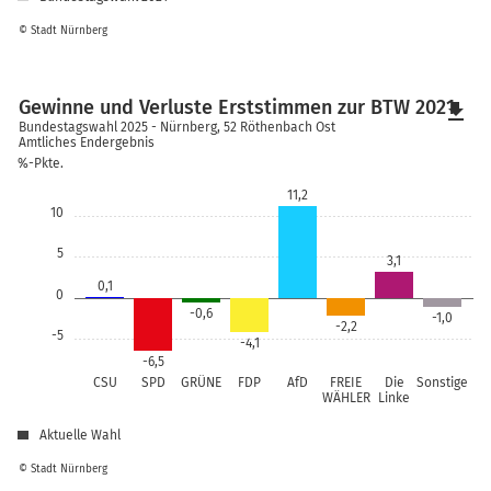
© Stadt Nürnberg
Gewinne und Verluste Erststimmen zur BTW 2021
file_download
Bundestagswahl 2025 - Nürnberg, 52 Röthenbach Ost
Amtliches Endergebnis
%-Pkte.
11,2
10
5
3,1
0,1
0
-0,6
-1,0
-2,2
-5
-4,1
-6,5
CSU
SPD
GRÜNE
FDP
AfD
FREIE
Die
Sonstige
WÄHLER
Linke
Aktuelle Wahl
© Stadt Nürnberg