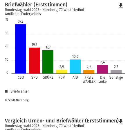
Briefwähler (Erststimmen)
file_download
Bundestagswahl 2025 - Nürnberg, 70 Westfriedhof
Amtliches Endergebnis
%
37,3
30
19,7
20
17,7
10,6
10
6,4
2,9
2,7
2,6
0
CSU
SPD
GRÜNE
FDP
AfD
FREIE
Die
Sonstige
WÄHLER
Linke
Briefwähler
© Stadt Nürnberg
Vergleich Urnen- und Briefwähler (Erststimmen)
file_download
Bundestagswahl 2025 - Nürnberg, 70 Westfriedhof