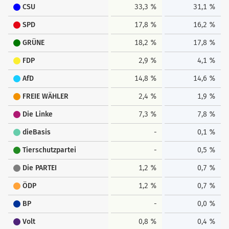
CSU
33,3 %
31,1 %
SPD
17,8 %
16,2 %
GRÜNE
18,2 %
17,8 %
FDP
2,9 %
4,1 %
AfD
14,8 %
14,6 %
FREIE WÄHLER
2,4 %
1,9 %
Die Linke
7,3 %
7,8 %
dieBasis
-
0,1 %
Tierschutzpartei
-
0,5 %
Die PARTEI
1,2 %
0,7 %
ÖDP
1,2 %
0,7 %
BP
-
0,0 %
Volt
0,8 %
0,4 %