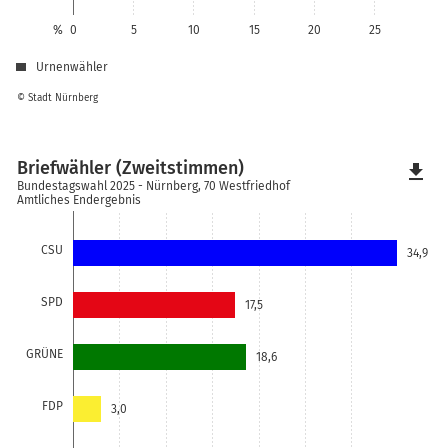
%
0
5
10
15
20
25
Urnenwähler
© Stadt Nürnberg
Briefwähler (Zweitstimmen)
file_download
Bundestagswahl 2025 - Nürnberg, 70 Westfriedhof
Amtliches Endergebnis
CSU
34,9
SPD
17,5
GRÜNE
18,6
FDP
3,0