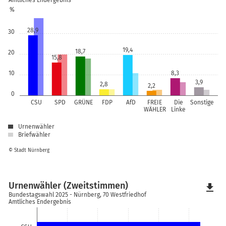
Amtliches Endergebnis
%
28,9
30
19,4
18,7
20
15,8
10
8,3
3,9
2,8
2,2
0
CSU
SPD
GRÜNE
FDP
AfD
FREIE
Die
Sonstige
WÄHLER
Linke
Urnenwähler
Briefwähler
© Stadt Nürnberg
Urnenwähler (Zweitstimmen)
file_download
Bundestagswahl 2025 - Nürnberg, 70 Westfriedhof
Amtliches Endergebnis