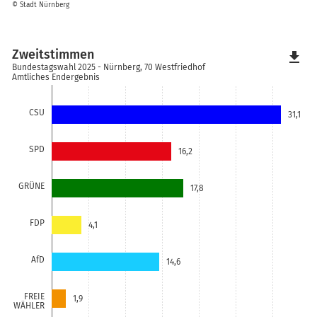
© Stadt Nürnberg
Zweitstimmen
file_download
Bundestagswahl 2025 - Nürnberg, 70 Westfriedhof
Amtliches Endergebnis
CSU
31,1
SPD
16,2
GRÜNE
17,8
FDP
4,1
AfD
14,6
FREIE
1,9
WÄHLER