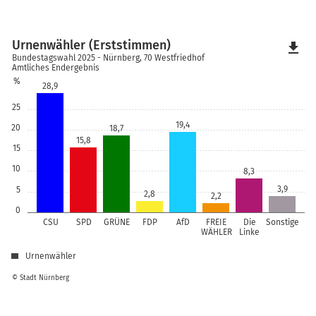
Urnenwähler (Erststimmen)
file_download
Bundestagswahl 2025 - Nürnberg, 70 Westfriedhof
Amtliches Endergebnis
%
28,9
25
19,4
20
18,7
15,8
15
10
8,3
3,9
5
2,8
2,2
0
CSU
SPD
GRÜNE
FDP
AfD
FREIE
Die
Sonstige
WÄHLER
Linke
Urnenwähler
© Stadt Nürnberg