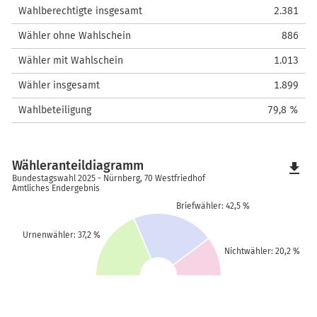
Wahlberechtigte insgesamt
2.381
Wähler ohne Wahlschein
886
Wähler mit Wahlschein
1.013
Wähler insgesamt
1.899
Wahlbeteiligung
79,8 %
Wähleranteildiagramm
file_download
Bundestagswahl 2025 - Nürnberg, 70 Westfriedhof
Amtliches Endergebnis
Briefwähler: 42,5 %
Urnenwähler: 37,2 %
Nichtwähler: 20,2 %