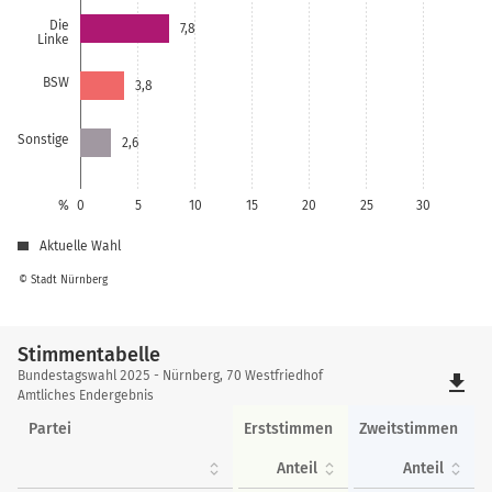
Die
7,8
Linke
BSW
3,8
Sonstige
2,6
%
0
5
10
15
20
25
30
Aktuelle Wahl
© Stadt Nürnberg
Stimmentabelle
Stimmentabelle
Bundestagswahl 2025 - Nürnberg, 70 Westfriedhof
file_download
Amtliches Endergebnis
Partei
Erststimmen
Zweitstimmen
Anteil
Anteil