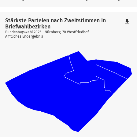
Stärkste Parteien nach Zweitstimmen in
file_download
Briefwahlbezirken
Bundestagswahl 2025 - Nürnberg, 70 Westfriedhof
Amtliches Endergebnis