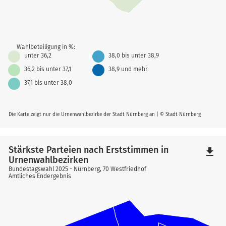
Wahlbeteiligung in %:
unter 36,2
38,0 bis unter 38,9
36,2 bis unter 37,1
38,9 und mehr
37,1 bis unter 38,0
Die Karte zeigt nur die Urnenwahlbezirke der Stadt Nürnberg an | © Stadt Nürnberg
Stärkste Parteien nach Erststimmen in
file_download
Urnenwahlbezirken
Bundestagswahl 2025 - Nürnberg, 70 Westfriedhof
Amtliches Endergebnis