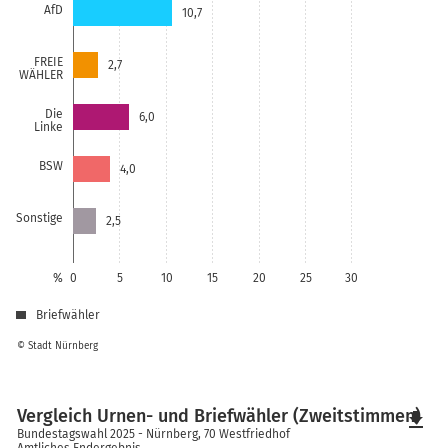
AfD
10,7
FREIE
2,7
WÄHLER
Die
6,0
Linke
BSW
4,0
Sonstige
2,5
%
0
5
10
15
20
25
30
Briefwähler
© Stadt Nürnberg
Vergleich Urnen- und Briefwähler (Zweitstimmen)
file_download
Bundestagswahl 2025 - Nürnberg, 70 Westfriedhof