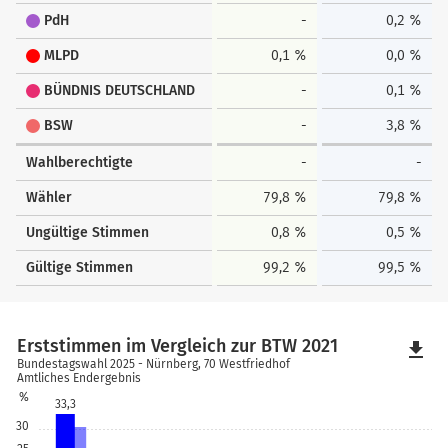
PdH
-
0,2 %
MLPD
0,1 %
0,0 %
BÜNDNIS DEUTSCHLAND
-
0,1 %
BSW
-
3,8 %
Wahlberechtigte
-
-
Wähler
79,8 %
79,8 %
Ungültige Stimmen
0,8 %
0,5 %
Gültige Stimmen
99,2 %
99,5 %
Erststimmen im Vergleich zur BTW 2021
file_download
Bundestagswahl 2025 - Nürnberg, 70 Westfriedhof
Amtliches Endergebnis
%
33,3
30