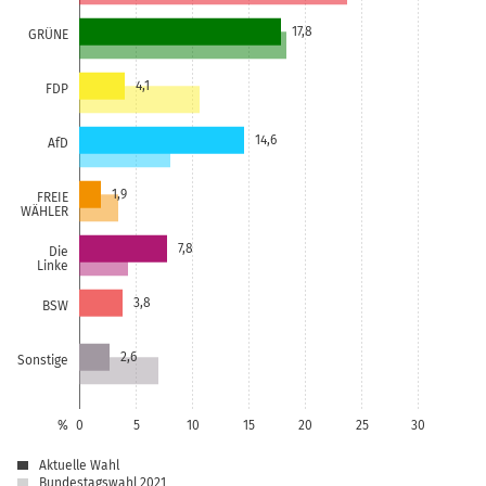
17,8
GRÜNE
4,1
FDP
14,6
AfD
1,9
FREIE
WÄHLER
7,8
Die
Linke
3,8
BSW
2,6
Sonstige
%
0
5
10
15
20
25
30
Aktuelle Wahl
Bundestagswahl 2021