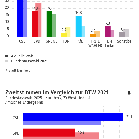
25
20
18,2
17,8
14,8
15
10
7,3
5
3,3
2,9
2,4
0
CSU
SPD
GRÜNE
FDP
AfD
FREIE
Die
Sonstige
WÄHLER
Linke
Aktuelle Wahl
Bundestagswahl 2021
© Stadt Nürnberg
Zweitstimmen im Vergleich zur BTW 2021
file_download
Bundestagswahl 2025 - Nürnberg, 70 Westfriedhof
Amtliches Endergebnis
31,1
CSU
16,2
SPD