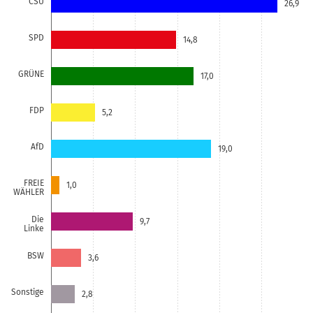
CSU
26,9
SPD
14,8
GRÜNE
17,0
FDP
5,2
AfD
19,0
FREIE
1,0
WÄHLER
Die
9,7
Linke
BSW
3,6
Sonstige
2,8