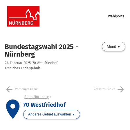
Wahlportal
Bundestagswahl 2025 -
Menü
Nürnberg
23. Februar 2025, 70 Westfriedhof
Amtliches Endergebnis
arrow_back
arrow_forward
Vorheriges Gebiet
Nächstes Gebiet
Stadt Nürnberg
place
70 Westfriedhof
Anderes Gebiet auswählen