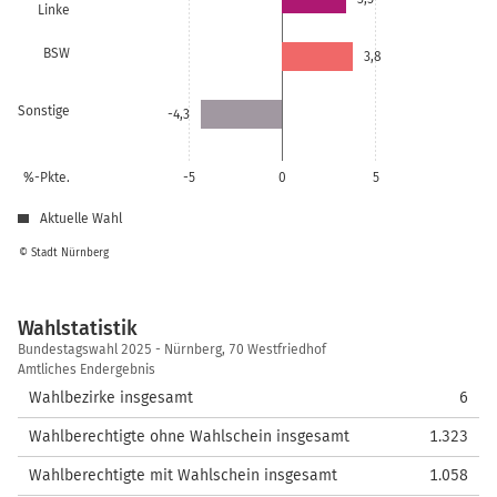
Linke
BSW
3,8
Sonstige
-4,3
%-Pkte.
-5
0
5
Aktuelle Wahl
© Stadt Nürnberg
Wahlstatistik
Wahlstatistik
Bundestagswahl 2025 - Nürnberg, 70 Westfriedhof
Amtliches Endergebnis
Wahlbezirke insgesamt
6
Wahlberechtigte ohne Wahlschein insgesamt
1.323
Wahlberechtigte mit Wahlschein insgesamt
1.058