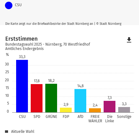
CSU
Die Karte zeigt nur die Briefwahlbezirke der Stadt Nürnberg an | © Stadt Nürnberg
Erststimmen
file_download
Bundestagswahl 2025 - Nürnberg, 70 Westfriedhof
Amtliches Endergebnis
%
33,3
30
25
20
18,2
17,8
14,8
15
10
7,3
5
3,3
2,9
2,4
0
CSU
SPD
GRÜNE
FDP
AfD
FREIE
Die
Sonstige
WÄHLER
Linke
Aktuelle Wahl