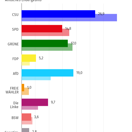
Amtliches Endergebnis
26,9
CSU
14,8
SPD
17,0
GRÜNE
5,2
FDP
19,0
AfD
1,0
FREIE
WÄHLER
9,7
Die
Linke
3,6
BSW
2,8