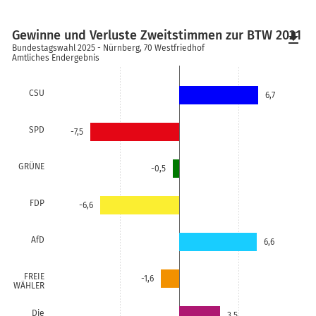
Gewinne und Verluste Zweitstimmen zur BTW 2021
file_download
Bundestagswahl 2025 - Nürnberg, 70 Westfriedhof
Amtliches Endergebnis
CSU
6,7
SPD
-7,5
GRÜNE
-0,5
FDP
-6,6
AfD
6,6
FREIE
-1,6
WÄHLER
Die
3,5