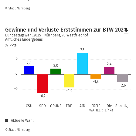
© Stadt Nürnberg
Gewinne und Verluste Erststimmen zur BTW 2021
file_download
Bundestagswahl 2025 - Nürnberg, 70 Westfriedhof
Amtliches Endergebnis
%-Pkte.
7,3
5
2,8
2,4
2,0
0
-1,3
-2,6
-5
-4,4
-6,2
CSU
SPD
GRÜNE
FDP
AfD
FREIE
Die
Sonstige
WÄHLER
Linke
Aktuelle Wahl
© Stadt Nürnberg