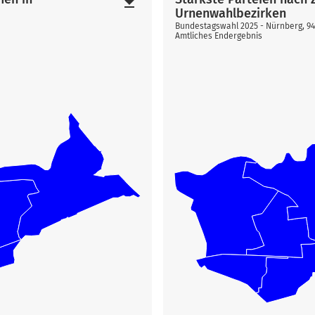
file_download
Urnenwahlbezirken
Bundestagswahl 2025 - Nürnberg, 9
Amtliches Endergebnis