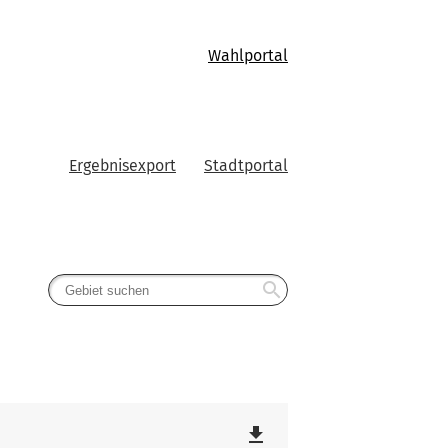
Wahlportal
Ergebnisexport
Stadtportal
search
file_download