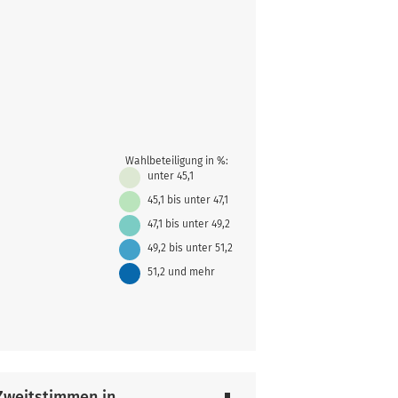
Wahlbeteiligung in %:
unter 45,1
45,1 bis unter 47,1
47,1 bis unter 49,2
49,2 bis unter 51,2
51,2 und mehr
 Zweitstimmen in