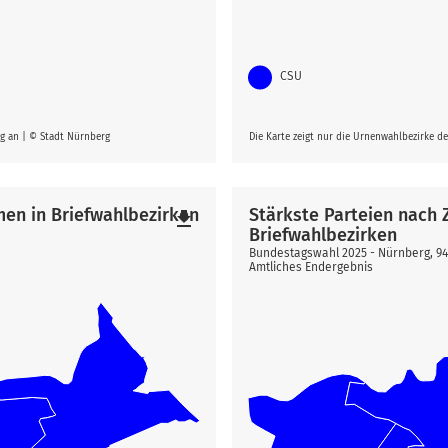
CSU
rg an | © Stadt Nürnberg
Die Karte zeigt nur die Urnenwahlbezirke d
men in Briefwahlbezirken
Stärkste Parteien nach
file_download
Briefwahlbezirken
Bundestagswahl 2025 - Nürnberg, 9
Amtliches Endergebnis