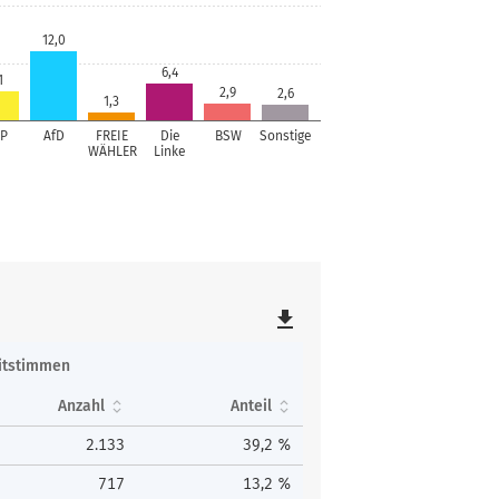
12,0
6,4
1
2,9
2,6
1,3
P
AfD
FREIE
Die
BSW
Sonstige
WÄHLER
Linke
file_download
itstimmen
Anzahl
Anteil
2.133
39,2 %
717
13,2 %