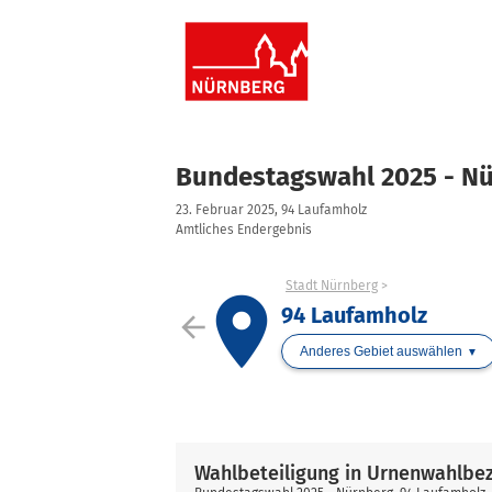
Bundestagswahl 2025 - N
23. Februar 2025, 94 Laufamholz
Amtliches Endergebnis
Stadt Nürnberg
place
94 Laufamholz
arrow_back
Anderes Gebiet auswählen
Wahlbeteiligung in Urnenwahlbe