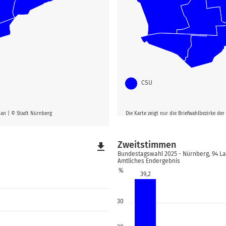
CSU
g an | © Stadt Nürnberg
Die Karte zeigt nur die Briefwahlbezirke d
Zweitstimmen
file_download
Bundestagswahl 2025 - Nürnberg, 94 L
Amtliches Endergebnis
%
39,2
30