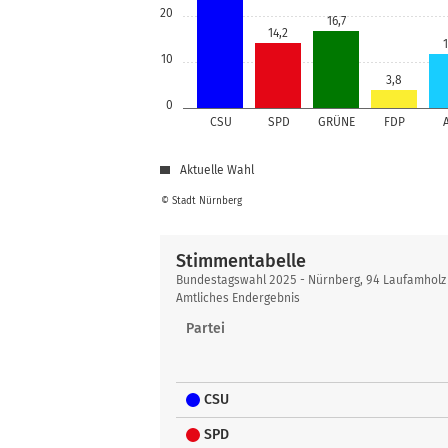
20
16,7
14,2
1
10
3,8
0
CSU
SPD
GRÜNE
FDP
Aktuelle Wahl
© Stadt Nürnberg
Stimmentabelle
Stimmentabelle
Bundestagswahl 2025 - Nürnberg, 94 Laufamholz
Amtliches Endergebnis
Partei
CSU
SPD