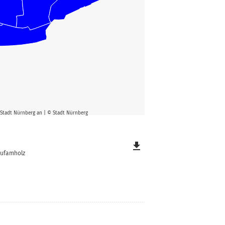
er Stadt Nürnberg an | © Stadt Nürnberg
file_download
aufamholz