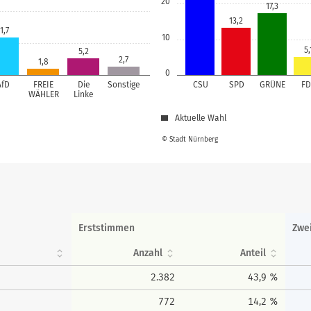
20
17,3
13,2
1,7
10
5,
5,2
2,7
1,8
0
AfD
FREIE
Die
Sonstige
CSU
SPD
GRÜNE
FD
WÄHLER
Linke
Aktuelle Wahl
© Stadt Nürnberg
Erststimmen
Zwe
Anzahl
Anteil
2.382
43,9 %
772
14,2 %