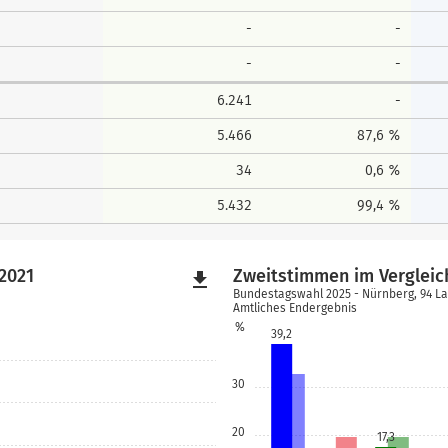
-
-
-
-
6.241
-
5.466
87,6 %
34
0,6 %
5.432
99,4 %
2021
Zweitstimmen im Vergleic
file_download
Bundestagswahl 2025 - Nürnberg, 94 L
Amtliches Endergebnis
%
39,2
30
20
17,3