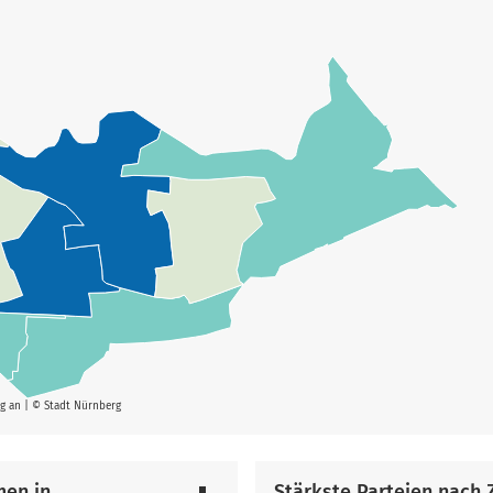
rg an | © Stadt Nürnberg
men in
Stärkste Parteien nach