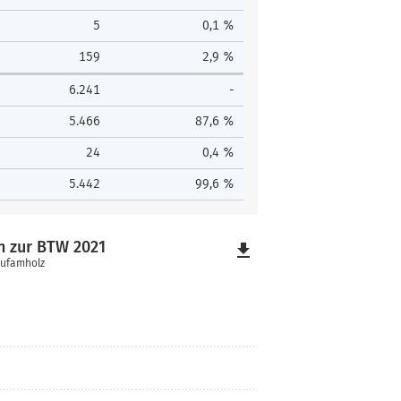
5
0,1 %
159
2,9 %
6.241
-
5.466
87,6 %
24
0,4 %
5.442
99,6 %
h zur BTW 2021
file_download
aufamholz