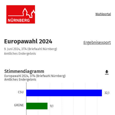
Wahlportal
Europawahl 2024
Ergebnisexport
9. Juni 2024, 3774 (Briefwahl Nürnberg)
Amtliches Endergebnis
Stimmendiagramm
file_download
Europawahl 2024, 3774 (Briefwahl Nürnberg)
Amtliches Endergebnis
CSU
32,1
GRÜNE
9,1