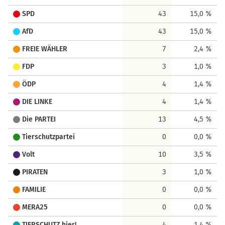
SPD
43
15,0 %
AfD
43
15,0 %
FREIE WÄHLER
7
2,4 %
FDP
3
1,0 %
ÖDP
4
1,4 %
DIE LINKE
4
1,4 %
Die PARTEI
13
4,5 %
Tierschutzpartei
0
0,0 %
Volt
10
3,5 %
PIRATEN
3
1,0 %
FAMILIE
0
0,0 %
MERA25
0
0,0 %
TIERSCHUTZ hier!
4
1,4 %