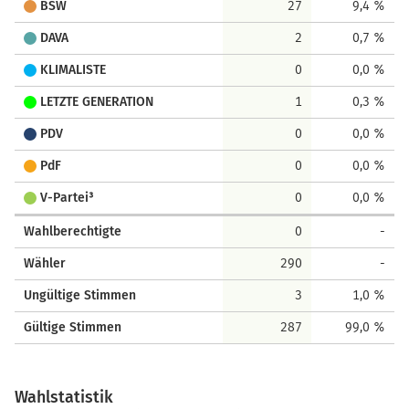
BSW
27
9,4 %
DAVA
2
0,7 %
KLIMALISTE
0
0,0 %
LETZTE GENERATION
1
0,3 %
PDV
0
0,0 %
PdF
0
0,0 %
V-Partei³
0
0,0 %
Wahlberechtigte
0
-
Wähler
290
-
Ungültige Stimmen
3
1,0 %
Gültige Stimmen
287
99,0 %
Wahlstatistik