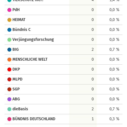
PdH
0
0,0 %
HEIMAT
0
0,0 %
Bündnis C
0
0,0 %
Verjüngungsforschung
0
0,0 %
BIG
2
0,7 %
MENSCHLICHE WELT
0
0,0 %
DKP
0
0,0 %
MLPD
0
0,0 %
SGP
0
0,0 %
ABG
0
0,0 %
dieBasis
2
0,7 %
BÜNDNIS DEUTSCHLAND
1
0,3 %