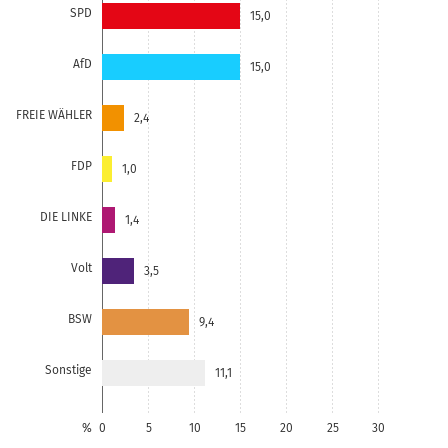
SPD
15,0
AfD
15,0
FREIE WÄHLER
2,4
FDP
1,0
DIE LINKE
1,4
Volt
3,5
BSW
9,4
Sonstige
11,1
%
0
5
10
15
20
25
30