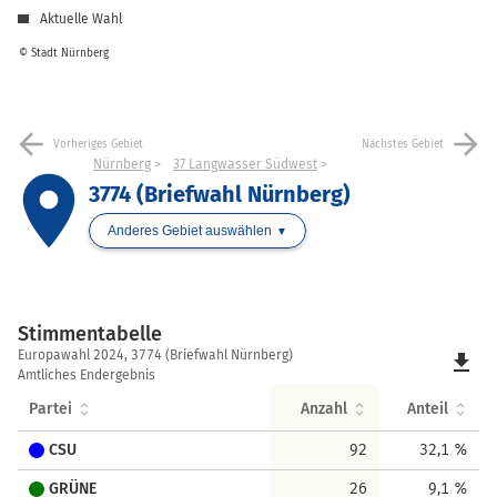
Aktuelle Wahl
© Stadt Nürnberg
arrow_back
arrow_forward
Vorheriges Gebiet
Nächstes Gebiet
Nürnberg
37 Langwasser Südwest
place
3774 (Briefwahl Nürnberg)
Anderes Gebiet auswählen
Stimmentabelle
Stimmentabelle
Europawahl 2024, 3774 (Briefwahl Nürnberg)
file_download
Amtliches Endergebnis
Partei
Anzahl
Anteil
CSU
92
32,1 %
GRÜNE
26
9,1 %