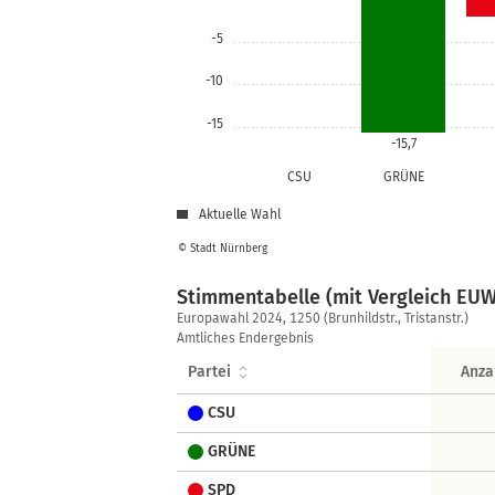
-5
-10
-15
-15,7
CSU
GRÜNE
Aktuelle Wahl
© Stadt Nürnberg
Stimmentabelle (mit Vergleich EUW
Stimmentabelle
Europawahl 2024, 1250 (Brunhildstr., Tristanstr.)
(mit
Amtliches Endergebnis
Vergleich
Partei
Anza
EUW
2019)
CSU
GRÜNE
SPD