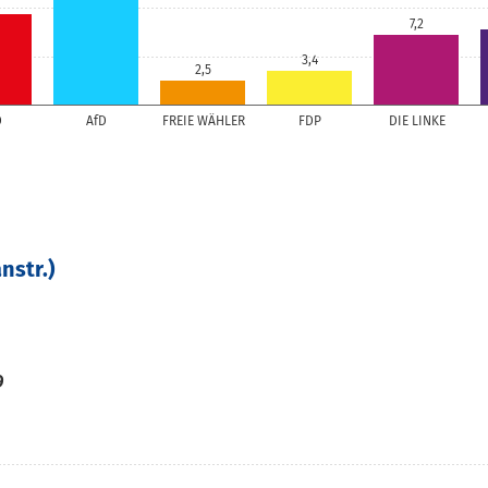
7,2
3,4
2,5
D
AfD
FREIE WÄHLER
FDP
DIE LINKE
nstr.)
9