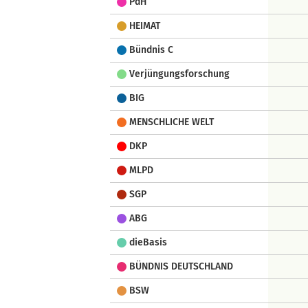
PdH
HEIMAT
Bündnis C
Verjüngungsforschung
BIG
MENSCHLICHE WELT
DKP
MLPD
SGP
ABG
dieBasis
BÜNDNIS DEUTSCHLAND
BSW