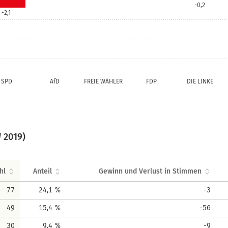
-0,2
-2,1
SPD
AfD
FREIE WÄHLER
FDP
DIE LINKE
 2019)
hl
Anteil
Gewinn und Verlust in Stimmen
77
24,1 %
-3
49
15,4 %
-56
30
9,4 %
-9