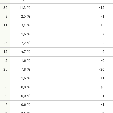
36
11,3 %
+15
8
2,5 %
+1
11
3,4 %
+5
5
1,6 %
-7
23
7,2 %
-2
15
4,7 %
-6
5
1,6 %
±0
25
7,8 %
+20
5
1,6 %
+1
0
0,0 %
±0
0
0,0 %
-1
2
0,6 %
+1