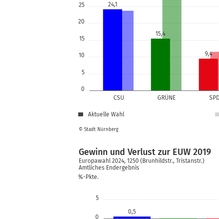
24,1
25
20
15,4
15
9,4
10
5
0
CSU
GRÜNE
SP
Aktuelle Wahl
© Stadt Nürnberg
Gewinn und Verlust zur EUW 2019
Europawahl 2024, 1250 (Brunhildstr., Tristanstr.)
Amtliches Endergebnis
%-Pkte.
5
0,5
0