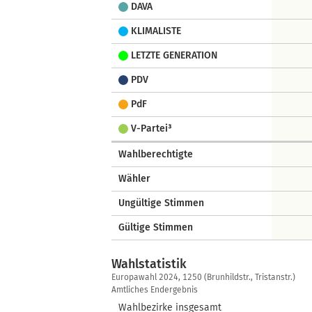
DAVA
KLIMALISTE
LETZTE GENERATION
PDV
PdF
V-Partei³
Wahlberechtigte
Wähler
Ungültige Stimmen
Gültige Stimmen
Wahlstatistik
Wahlstatistik
Europawahl 2024, 1250 (Brunhildstr., Tristanstr.)
Amtliches Endergebnis
Wahlbezirke insgesamt