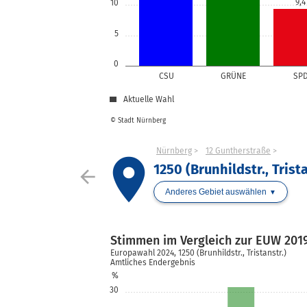
9,4
10
5
0
CSU
GRÜNE
SP
Aktuelle Wahl
© Stadt Nürnberg
Nürnberg
12 Guntherstraße
place
1250 (Brunhildstr., Trista
arrow_back
Anderes Gebiet auswählen
Stimmen im Vergleich zur EUW 201
Europawahl 2024, 1250 (Brunhildstr., Tristanstr.)
Amtliches Endergebnis
%
30