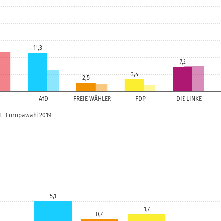
11,3
7,2
3,4
2,5
D
AfD
FREIE WÄHLER
FDP
DIE LINKE
Europawahl 2019
5,1
1,7
0,4