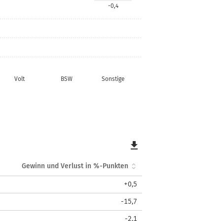
-0,4
Volt
BSW
Sonstige
file_download
Gewinn und Verlust in %-Punkten
+0,5
-15,7
-2,1