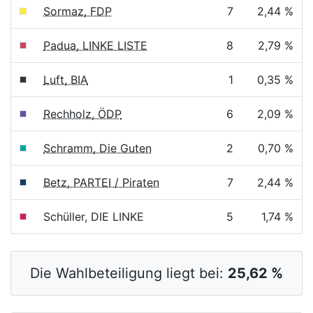
Sormaz, FDP
7
2,44 %
Padua, LINKE LISTE
8
2,79 %
Luft, BIA
1
0,35 %
Rechholz, ÖDP
6
2,09 %
Schramm, Die Guten
2
0,70 %
Betz, PARTEI / Piraten
7
2,44 %
Schüller, DIE LINKE
5
1,74 %
Die Wahlbeteiligung liegt bei:
25,62 %