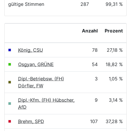
gültige Stimmen
287
99,31 %
Anzahl
Prozent
König, CSU
78
27,18 %
Osgyan, GRÜNE
54
18,82 %
Dipl.-Betriebsw. (FH)
3
1,05 %
Dörfler, FW
Dipl.-Kfm. (FH) Hübscher,
9
3,14 %
AfD
Brehm, SPD
107
37,28 %