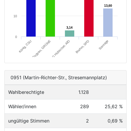
13,60
13,60
10
3,14
3,14
0
Brehm, SPD
Sonstige
König, CSU
Osgyan, GRÜNE
Dipl.-Kfm. (FH) Hübscher, AfD
0951 (Martin-Richter-Str., Stresemannplatz)
Wahlberechtigte
1.128
Wähler/innen
289
25,62 %
ungültige Stimmen
2
0,69 %