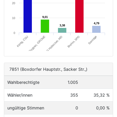
20
9,01
9,01
10
4,79
4,79
3,38
3,38
0
Brehm, SPD
Sonstige
König, CSU
Osgyan, GRÜNE
Dipl.-Kfm. (FH) Hübscher, AfD
7851 (Boxdorfer Hauptstr., Sacker Str.,)
Wahlberechtigte
1.005
Wähler/innen
355
35,32 %
ungültige Stimmen
0
0,00 %