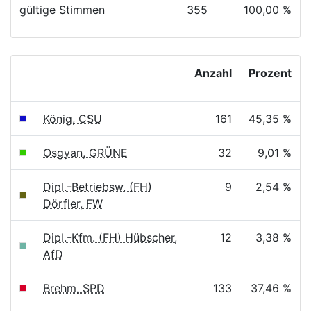
gültige Stimmen
355
100,00 %
Anzahl
Prozent
König, CSU
161
45,35 %
Osgyan, GRÜNE
32
9,01 %
Dipl.-Betriebsw. (FH)
9
2,54 %
Dörfler, FW
Dipl.-Kfm. (FH) Hübscher,
12
3,38 %
AfD
Brehm, SPD
133
37,46 %