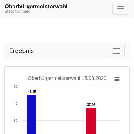
Oberbürgermeisterwahl
Stadt Nürnberg
Ergebnis
Oberbürgermeisterwahl 15.03.2020
50
45,35
45,35
40
37,46
37,46
30