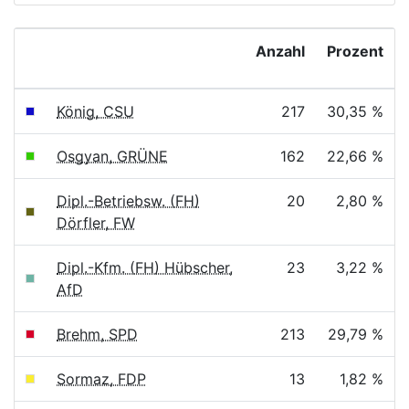
Anzahl
Prozent
König, CSU
217
30,35 %
Osgyan, GRÜNE
162
22,66 %
Dipl.-Betriebsw. (FH)
20
2,80 %
Dörfler, FW
Dipl.-Kfm. (FH) Hübscher,
23
3,22 %
AfD
Brehm, SPD
213
29,79 %
Sormaz, FDP
13
1,82 %