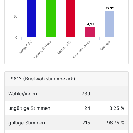
12,32
12,32
10
4,90
4,90
0
Schüller, DIE LINKE
Sonstige
König, CSU
Osgyan, GRÜNE
Brehm, SPD
9813 (Briefwahlstimmbezirk)
Wähler/innen
739
ungültige Stimmen
24
3,25 %
gültige Stimmen
715
96,75 %