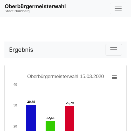
Oberbürgermeisterwahl
Stadt Nürnberg
Ergebnis
Oberbürgermeisterwahl 15.03.2020
40
30,35
30,35
29,79
29,79
30
22,66
22,66
20