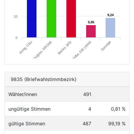
9,24
9,24
10
5,95
5,95
0
Schüller, DIE LINKE
Sonstige
König, CSU
Osgyan, GRÜNE
Brehm, SPD
9835 (Briefwahlstimmbezirk)
Wähler/innen
491
ungültige Stimmen
4
0,81 %
gültige Stimmen
487
99,19 %