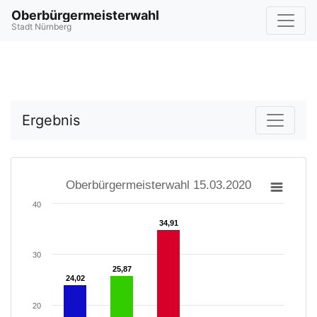
Oberbürgermeisterwahl
Stadt Nürnberg
Ergebnis
Oberbürgermeisterwahl 15.03.2020
40
34,91
34,91
30
25,87
25,87
24,02
24,02
20