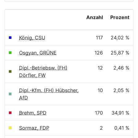
Anzahl
Prozent
König, CSU
117
24,02 %
Osgyan, GRÜNE
126
25,87 %
Dipl.-Betriebsw. (FH)
12
2,46 %
Dörfler, FW
Dipl.-Kfm. (FH) Hübscher,
10
2,05 %
AfD
Brehm, SPD
170
34,91 %
Sormaz, FDP
2
0,41 %