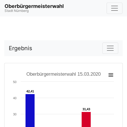
Oberbürgermeisterwahl
Stadt Nürnberg
Ergebnis
Oberbürgermeisterwahl 15.03.2020
50
42,41
42,41
40
31,43
31,43
30