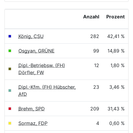
Anzahl
Prozent
König, CSU
282
42,41 %
Osgyan, GRÜNE
99
14,89 %
Dipl.-Betriebsw. (FH)
12
1,80 %
Dörfler, FW
Dipl.-Kfm. (FH) Hübscher,
23
3,46 %
AfD
Brehm, SPD
209
31,43 %
Sormaz, FDP
4
0,60 %