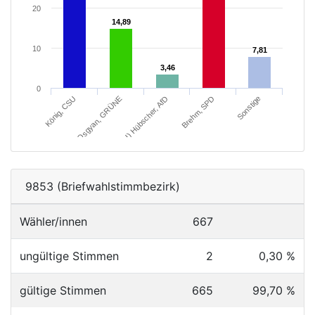
20
14,89
14,89
10
7,81
7,81
3,46
3,46
0
Brehm, SPD
Sonstige
König, CSU
Osgyan, GRÜNE
Dipl.-Kfm. (FH) Hübscher, AfD
9853 (Briefwahlstimmbezirk)
Wähler/innen
667
ungültige Stimmen
2
0,30 %
gültige Stimmen
665
99,70 %