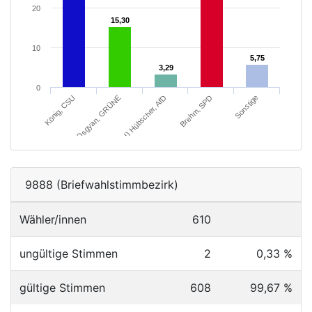
20
15,30
15,30
10
5,75
5,75
3,29
3,29
0
Brehm, SPD
Sonstige
König, CSU
Osgyan, GRÜNE
Dipl.-Kfm. (FH) Hübscher, AfD
9888 (Briefwahlstimmbezirk)
Wähler/innen
610
ungültige Stimmen
2
0,33 %
gültige Stimmen
608
99,67 %