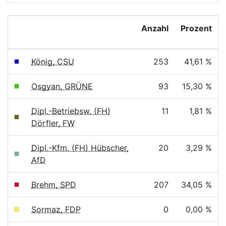
Anzahl
Prozent
König, CSU
253
41,61 %
Osgyan, GRÜNE
93
15,30 %
Dipl.-Betriebsw. (FH)
11
1,81 %
Dörfler, FW
Dipl.-Kfm. (FH) Hübscher,
20
3,29 %
AfD
Brehm, SPD
207
34,05 %
Sormaz, FDP
0
0,00 %