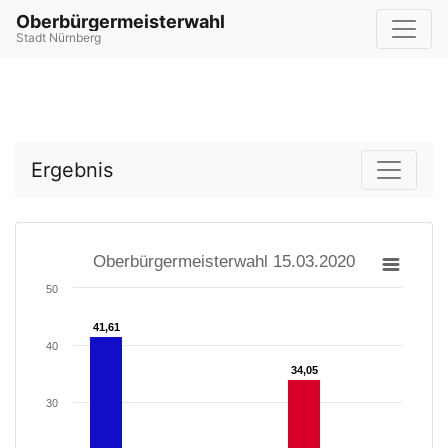
Oberbürgermeisterwahl
Stadt Nürnberg
Ergebnis
Oberbürgermeisterwahl 15.03.2020
50
41,61
41,61
40
34,05
34,05
30