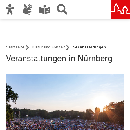
Zur Hauptnavigation
Nürnberg – deine Stadt
Zum Inhalt
Zu den Nutzungshinweisen und zum Impressum
Startseite
Kultur und Freizeit
Veranstaltungen
Veranstaltungen in Nürnberg