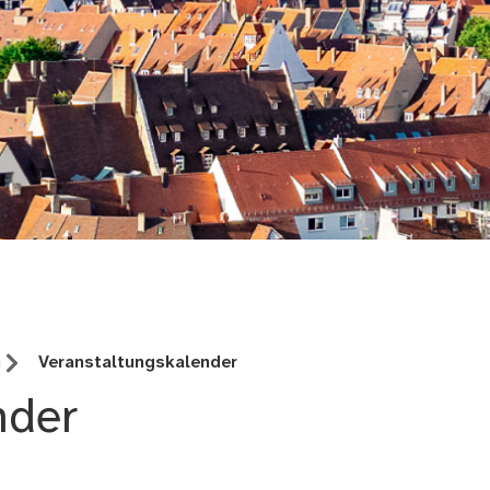
adt
n
Veranstaltungskalender
nder