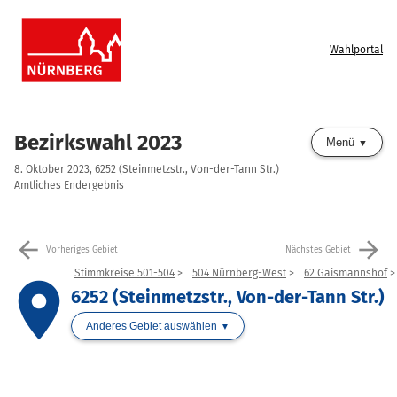
Wahlportal
Bezirkswahl 2023
Menü
8. Oktober 2023, 6252 (Steinmetzstr., Von-der-Tann Str.)
Amtliches Endergebnis
arrow_back
arrow_forward
Vorheriges Gebiet
Nächstes Gebiet
Stimmkreise 501-504
504 Nürnberg-West
62 Gaismannshof
place
6252 (Steinmetzstr., Von-der-Tann Str.)
Anderes Gebiet auswählen