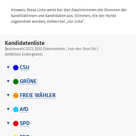
Hinweis: Diese Liste weist bei den Zweitstimmen die Stimmen der
Kandidatinnen und Kandidaten aus; Stimmen, die der Partei
zugeordnet wurden, stehen bei „nur Liste“.
Kandidatenliste
Bezirkswahl 2023, 6252 (Steinmetzstr., Von-der-Tann Str.)
Amtliches Endergebnis
CSU
Kandidatenliste
more
Erst- und Zweitstimmen
Nr.
GRÜNE
Name, Vorname
Kandidatenliste
more
Erst- und Zweitstimmen
Nr.
FREIE WÄHLER
nur Liste
Name, Vorname
Kandidatenliste
Erst- und
1
Forster, Peter Daniel
93
more
AfD
nur Liste
more
Zweitstimmen
Nr.
Name,
Zweitstimmen
Kandidatenliste
2
Mortler, Marlene
6
Vorname
Erst- und
1
Renz-Hübner, Lisa
30
more
SPD
Nr.
Zweitstimmen
3
Dießl, Matthias
4
nur Liste
0
Kandidatenliste
2
Arnold, Daniel
24
Name, Vorname
Erst- und