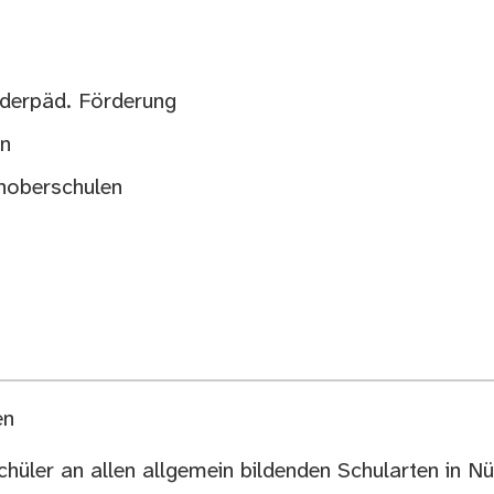
nderpäd. Förderung
en
hoberschulen
en
chüler an allen allgemein bildenden Schularten in N