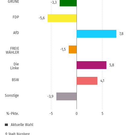
GRÜNE
-3,3
FDP
-5,6
AfD
7,8
FREIE
-1,5
WÄHLER
Die
5,8
Linke
BSW
4,1
Sonstige
-3,9
%-Pkte.
-5
0
5
Aktuelle Wahl
© Stadt Nürnberg