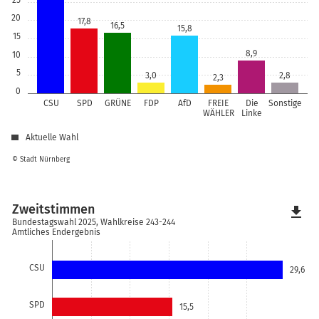
20
17,8
16,5
15,8
15
8,9
10
5
3,0
2,8
2,3
0
CSU
SPD
GRÜNE
FDP
AfD
FREIE
Die
Sonstige
WÄHLER
Linke
Aktuelle Wahl
© Stadt Nürnberg
Zweitstimmen
file_download
Bundestagswahl 2025, Wahlkreise 243-244
Amtliches Endergebnis
CSU
29,6
SPD
15,5