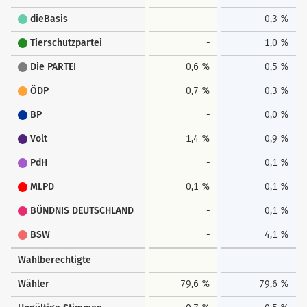
dieBasis
-
0,3 %
Tierschutzpartei
-
1,0 %
Die PARTEI
0,6 %
0,5 %
ÖDP
0,7 %
0,3 %
BP
-
0,0 %
Volt
1,4 %
0,9 %
PdH
-
0,1 %
MLPD
0,1 %
0,1 %
BÜNDNIS DEUTSCHLAND
-
0,1 %
BSW
-
4,1 %
Wahlberechtigte
-
-
Wähler
79,6 %
79,6 %