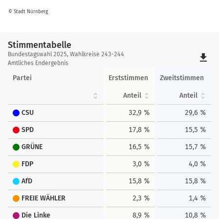
© Stadt Nürnberg
Stimmentabelle
Stimmentabelle
Bundestagswahl 2025, Wahlkreise 243-244
file_download
Amtliches Endergebnis
Partei
Erststimmen
Zweitstimmen
Anteil
Anteil
CSU
32,9 %
29,6 %
SPD
17,8 %
15,5 %
GRÜNE
16,5 %
15,7 %
FDP
3,0 %
4,0 %
AfD
15,8 %
15,8 %
FREIE WÄHLER
2,3 %
1,4 %
Die Linke
8,9 %
10,8 %