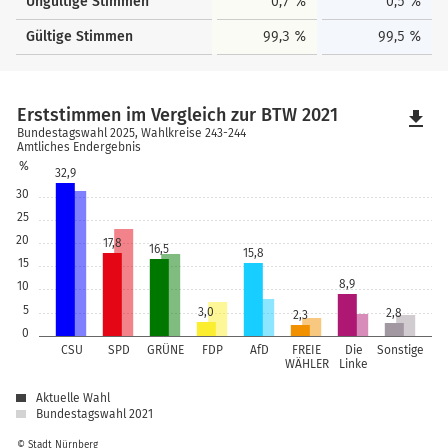
Ungültige Stimmen
0,7 %
0,5 %
Gültige Stimmen
99,3 %
99,5 %
Erststimmen im Vergleich zur BTW 2021
file_download
Bundestagswahl 2025, Wahlkreise 243-244
Amtliches Endergebnis
%
32,9
30
25
20
17,8
16,5
15,8
15
8,9
10
5
3,0
2,8
2,3
0
CSU
SPD
GRÜNE
FDP
AfD
FREIE
Die
Sonstige
WÄHLER
Linke
Aktuelle Wahl
Bundestagswahl 2021
© Stadt Nürnberg