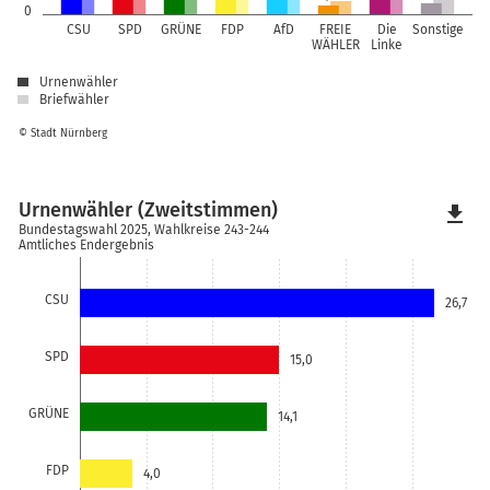
0
CSU
SPD
GRÜNE
FDP
AfD
FREIE
Die
Sonstige
WÄHLER
Linke
Urnenwähler
Briefwähler
© Stadt Nürnberg
Urnenwähler (Zweitstimmen)
file_download
Bundestagswahl 2025, Wahlkreise 243-244
Amtliches Endergebnis
CSU
26,7
SPD
15,0
GRÜNE
14,1
FDP
4,0