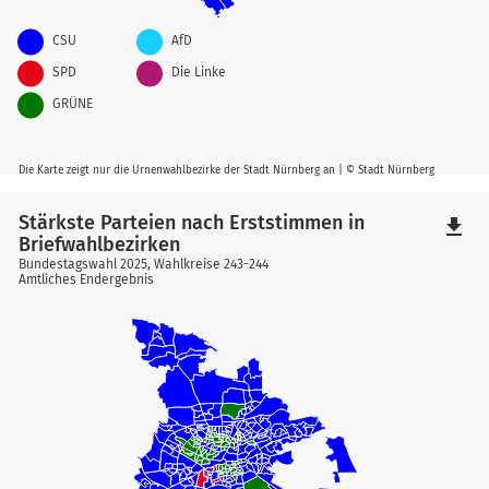
CSU
AfD
SPD
Die Linke
GRÜNE
Die Karte zeigt nur die Urnenwahlbezirke der Stadt Nürnberg an | © Stadt Nürnberg
Stärkste Parteien nach Erststimmen in
file_download
Briefwahlbezirken
Bundestagswahl 2025, Wahlkreise 243-244
Amtliches Endergebnis