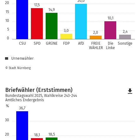
20,0
20
17,5
14,9
15
10,1
10
5
3,0
2,4
2,0
0
CSU
SPD
GRÜNE
FDP
AfD
FREIE
Die
Sonstige
WÄHLER
Linke
Urnenwähler
© Stadt Nürnberg
Briefwähler (Erststimmen)
file_download
Bundestagswahl 2025, Wahlkreise 243-244
Amtliches Endergebnis
%
36,7
30
20
18,5
18,1