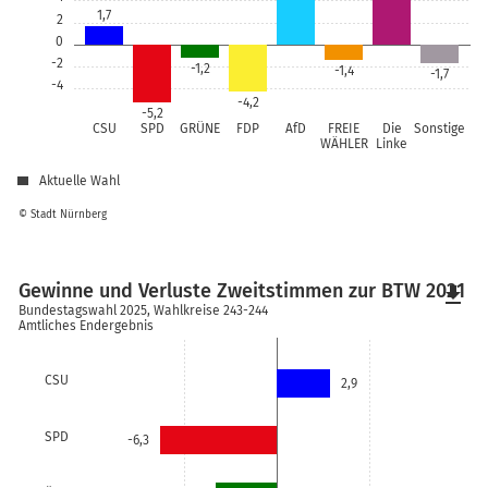
1,7
2
0
-2
-1,2
-1,4
-1,7
-4
-4,2
-5,2
CSU
SPD
GRÜNE
FDP
AfD
FREIE
Die
Sonstige
WÄHLER
Linke
Aktuelle Wahl
© Stadt Nürnberg
Gewinne und Verluste Zweitstimmen zur BTW 2021
file_download
Bundestagswahl 2025, Wahlkreise 243-244
Amtliches Endergebnis
CSU
2,9
SPD
-6,3