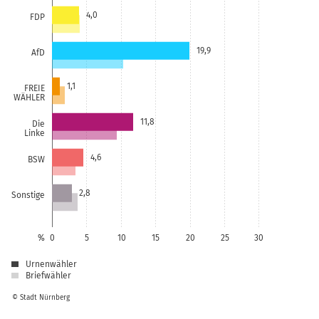
4,0
FDP
19,9
AfD
1,1
FREIE
WÄHLER
11,8
Die
Linke
4,6
BSW
2,8
Sonstige
%
0
5
10
15
20
25
30
Urnenwähler
Briefwähler
© Stadt Nürnberg