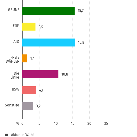
GRÜNE
15,7
FDP
4,0
AfD
15,8
FREIE
1,4
WÄHLER
Die
10,8
Linke
BSW
4,1
Sonstige
3,2
%
0
5
10
15
20
25
Aktuelle Wahl