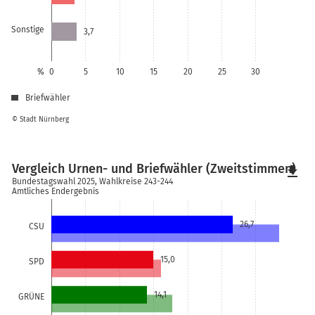
Sonstige
3,7
%
0
5
10
15
20
25
30
Briefwähler
© Stadt Nürnberg
Vergleich Urnen- und Briefwähler (Zweitstimmen)
file_download
Bundestagswahl 2025, Wahlkreise 243-244
Amtliches Endergebnis
26,7
CSU
15,0
SPD
14,1
GRÜNE