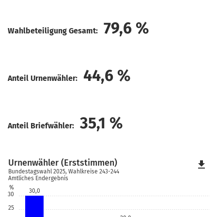
79,6
%
Wahlbeteiligung Gesamt:
44,6
%
Anteil Urnenwähler:
35,1
%
Anteil Briefwähler:
Urnenwähler (Erststimmen)
file_download
Bundestagswahl 2025, Wahlkreise 243-244
Amtliches Endergebnis
%
30,0
30
25