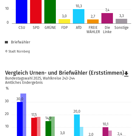
10,3
10
7,4
3,3
3,0
2,7
0
CSU
SPD
GRÜNE
FDP
AfD
FREIE
Die
Sonstige
WÄHLER
Linke
Briefwähler
© Stadt Nürnberg
Vergleich Urnen- und Briefwähler (Erststimmen)
file_download
Bundestagswahl 2025, Wahlkreise 243-244
Amtliches Endergebnis
%
30,0
30
20,0
20
17,5
14,9
10,1
10
3,0
2,4
2,0