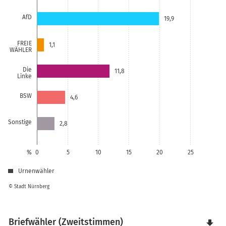
AfD
19,9
FREIE
1,1
WÄHLER
Die
11,8
Linke
BSW
4,6
Sonstige
2,8
%
0
5
10
15
20
25
Urnenwähler
© Stadt Nürnberg
Briefwähler (Zweitstimmen)
file_download