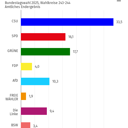
Bundestagswahl 2025, Wahlkreise 243-244
Amtliches Endergebnis
CSU
33,5
SPD
16,1
GRÜNE
17,7
FDP
4,0
AfD
10,3
FREIE
1,9
WÄHLER
Die
9,4
Linke
BSW
3,4