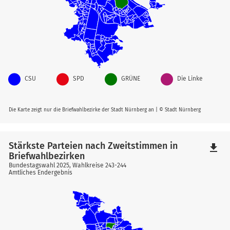
CSU
SPD
GRÜNE
Die Linke
Die Karte zeigt nur die Briefwahlbezirke der Stadt Nürnberg an | © Stadt Nürnberg
Stärkste Parteien nach Zweitstimmen in
file_download
Briefwahlbezirken
Bundestagswahl 2025, Wahlkreise 243-244
Amtliches Endergebnis