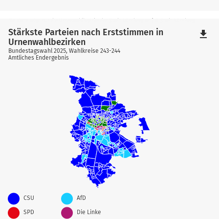
Die Karte zeigt nur die Urnenwahlbezirke der Stadt Nürnberg an | © Stadt Nürnberg
Stärkste Parteien nach Erststimmen in
file_download
Urnenwahlbezirken
Bundestagswahl 2025, Wahlkreise 243-244
Amtliches Endergebnis
CSU
AfD
SPD
Die Linke