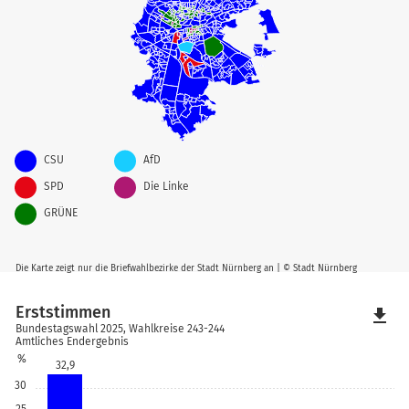
CSU
AfD
SPD
Die Linke
GRÜNE
Die Karte zeigt nur die Briefwahlbezirke der Stadt Nürnberg an | © Stadt Nürnberg
Erststimmen
file_download
Bundestagswahl 2025, Wahlkreise 243-244
Amtliches Endergebnis
%
32,9
30
25