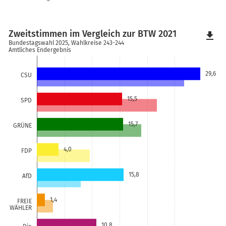
Zweitstimmen im Vergleich zur BTW 2021
file_download
Bundestagswahl 2025, Wahlkreise 243-244
Amtliches Endergebnis
29,6
CSU
15,5
SPD
15,7
GRÜNE
4,0
FDP
15,8
AfD
1,4
FREIE
WÄHLER
10,8