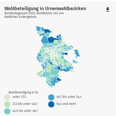
Wahlbeteiligung in Urnenwahlbezirken
file_download
Bundestagswahl 2025, Wahlkreise 243-244
Amtliches Endergebnis
Wahlbeteiligung in %:
unter 37,3
48,7 bis unter 54,4
37,3 bis unter 43,0
54,4 und mehr
43,0 bis unter 48,7