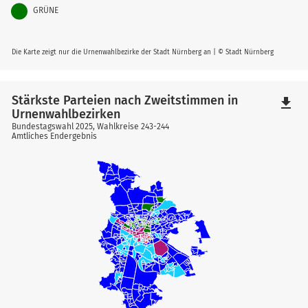
GRÜNE
Die Karte zeigt nur die Urnenwahlbezirke der Stadt Nürnberg an | © Stadt Nürnberg
Stärkste Parteien nach Zweitstimmen in
file_download
Urnenwahlbezirken
Bundestagswahl 2025, Wahlkreise 243-244
Amtliches Endergebnis