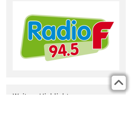
Weitere Highlights
Klassik Open Air
Bardentreffen
Stars im Luitpoldhain