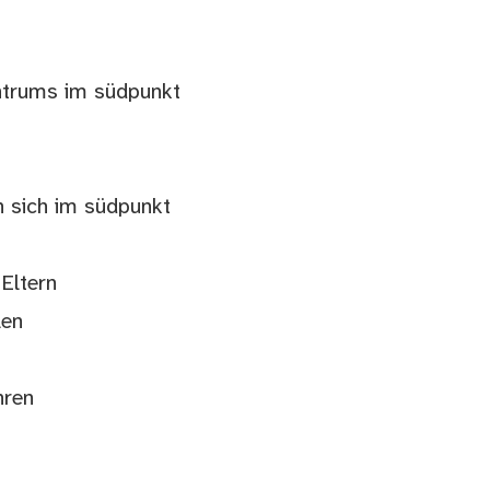
ntrums im südpunkt
n sich im südpunkt
 Eltern
len
hren