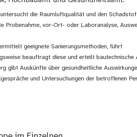
ik, Hochbauamt und Gesundheitsamt:
ntersucht die Raumluftqualität und den Schadstof
itte Probenahme, vor-Ort- oder Laboranalyse, Ausw
mittelt geeignete Sanierungsmethoden, führt
sweise beauftragt diese und erteilt bautechnische 
g gibt Auskünfte über gesundheitliche Auswirkung
zelgespräche und Untersuchungen der betroffenen Pe
uppe im Einzelnen