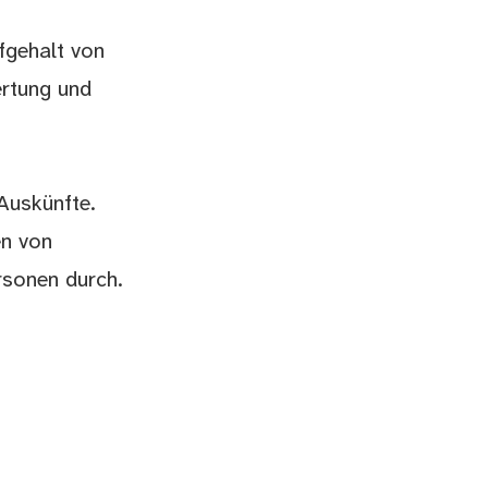
fgehalt von
ertung und
Auskünfte.
en von
rsonen durch.