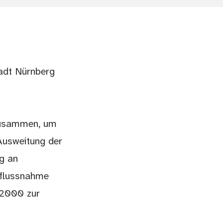
adt Nürnberg
zusammen, um
Ausweitung der
g an
nflussnahme
 2000 zur