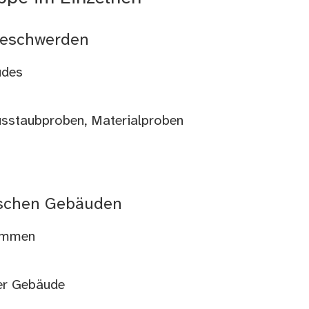
Beschwerden
udes
sstaubproben, Materialproben
ischen Gebäuden
ammen
er Gebäude