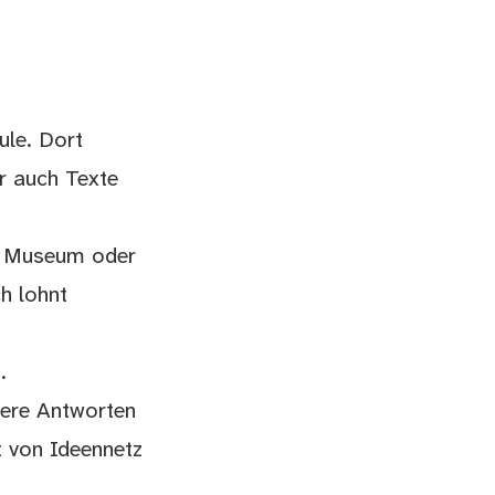
ule. Dort
ir auch Texte
ein Museum oder
ch lohnt
.
sere Antworten
t von Ideennetz