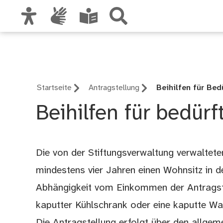
Zur Hauptnavigation
Stiftungsverwaltung
Zum Inhalt
Zu den Nutzungshinweisen und zum Impre
Startseite
Antragstellung
Beihilfen für Bed
Beihilfen für bedür
Die von der Stiftungsverwaltung verwalteten
mindestens vier Jahren einen Wohnsitz in 
Abhängigkeit vom Einkommen der Antragste
kaputter Kühlschrank oder eine kaputte W
Die Antragstellung erfolgt über den allge