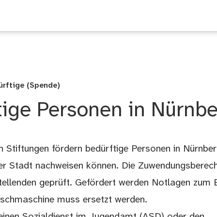
ssum
ürftige (Spende)
ftige Personen in Nürnb
 Stiftungen fördern bedürftige Personen in Nürnberg
der Stadt nachweisen können. Die Zuwendungsberech
llenden geprüft. Gefördert werden Notlagen zum Be
aschmaschine muss ersetzt werden.
meinen Sozialdienst im Jugendamt (ASD) oder den