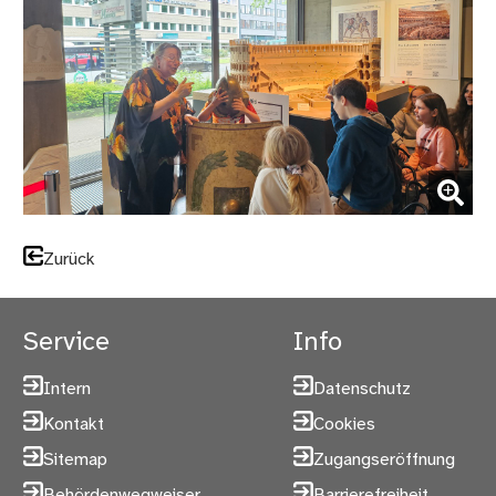
(Bild vergrößern)
Zurück
Service
Info
Intern
Datenschutz
Kontakt
Cookies
Sitemap
Zugangseröffnung
Behördenwegweiser
Barrierefreiheit