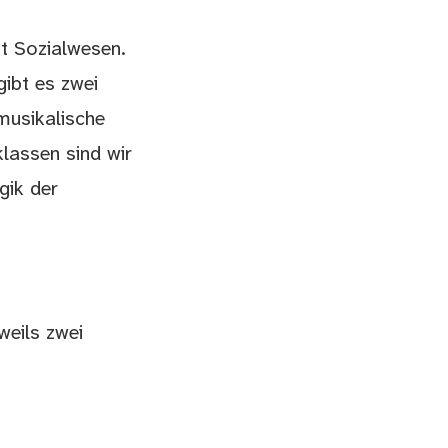
it Sozialwesen.
gibt es zwei
musikalische
klassen sind wir
gik der
weils zwei