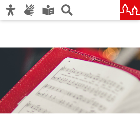
Zur Hauptnavigation
Zum Inhalt
Zu den Nutzungshinweisen und zum Impressum
musikschule jungerChor
nürnberg