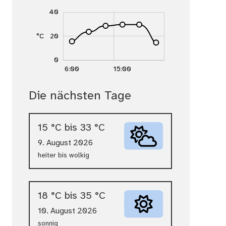
-40
-20
-10
60
40
°C
20
40
0
18:00
12:00
6:00
15:00
L
Temperaturverlauf heute (Stunden & Grad Ce
Die nächsten Tage
Temperaturverlauf: 6:00 16 °C, 9:00 24 °C, 
15 °C bis 33 °C
9. August 2026
heiter bis wolkig
18 °C bis 35 °C
10. August 2026
sonnig