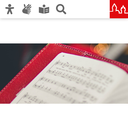
Zur Hauptnavigation
Zum Inhalt
Zu den Nutzungshinweisen und zum Impressum
musikschule jungerChor
nürnberg