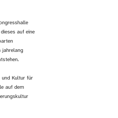
Kongresshalle
ieses auf eine
parten
 jahrelang
tstehen.
und Kultur für
lle auf dem
nerungskultur