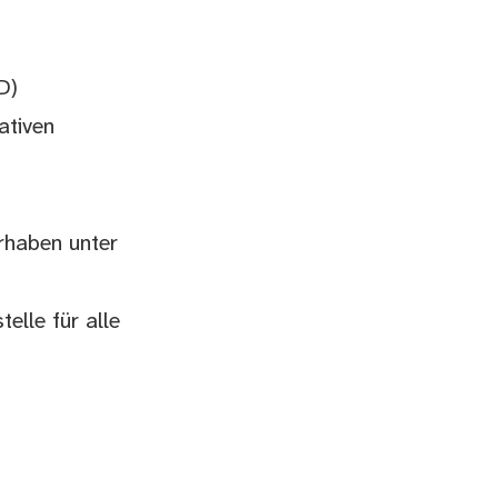
D)
ativen
rhaben unter
elle für alle