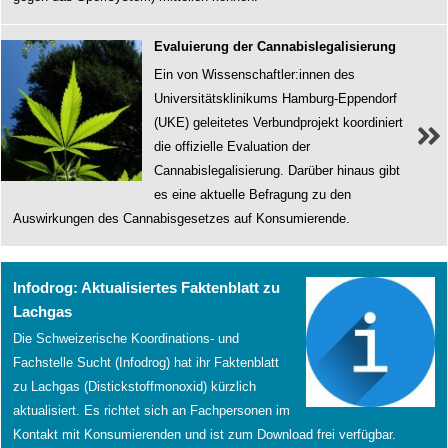
Evaluierung der Cannabislegalisierung
Ein von Wissenschaftler:innen des
Universitätsklinikums Hamburg-Eppendorf
(UKE) geleitetes Verbundprojekt koordiniert
die offizielle Evaluation der
Cannabislegalisierung. Darüber hinaus gibt
es eine aktuelle Befragung zu den
Auswirkungen des Cannabisgesetzes auf Konsumierende.
In
Infodrog: Aktualisiertes Faktenblatt zu
eigener
Lachgas
Sache
Die Schweizerische Koordinations- und
Fachstelle Sucht (Infodrog) hat ihr Faktenblatt
zu Lachgas (Distickstoffmonoxid) kürzlich
aktualisiert. Es richtet sich an Fachpersonen im
Kontakt mit Konsumierenden und ist zum Download frei verfügbar.