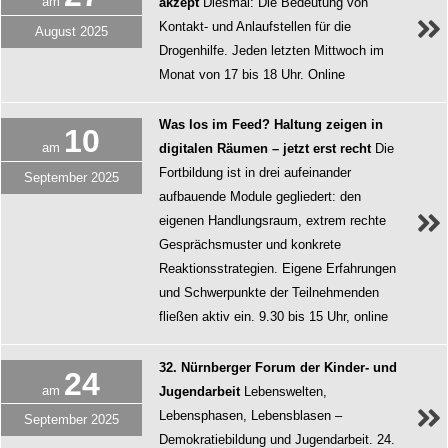
am
akzept
Diesmal: Die Bedeutung von
Kontakt- und Anlaufstellen für die
August
2025
Drogenhilfe. Jeden letzten Mittwoch im
Monat von 17 bis 18 Uhr. Online
Was los im Feed? Haltung zeigen in
10
am
digitalen Räumen – jetzt erst recht
Die
Fortbildung ist in drei aufeinander
September
2025
aufbauende Module gegliedert: den
eigenen Handlungsraum, extrem rechte
Gesprächsmuster und konkrete
Reaktionsstrategien. Eigene Erfahrungen
und Schwerpunkte der Teilnehmenden
fließen aktiv ein. 9.30 bis 15 Uhr, online
32. Nürnberger Forum der Kinder- und
24
am
Jugendarbeit
Lebenswelten,
Lebensphasen, Lebensblasen –
September
2025
Demokratiebildung und Jugendarbeit. 24.