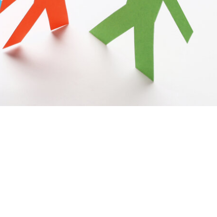
ten
­