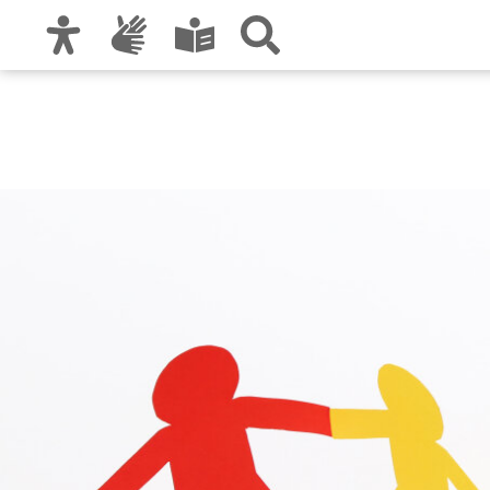
Zur Hauptnavigation
Zum Inhalt
Zu den Nutzungshinweisen und zum Impre