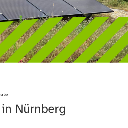
berg
bote
 in Nürnberg