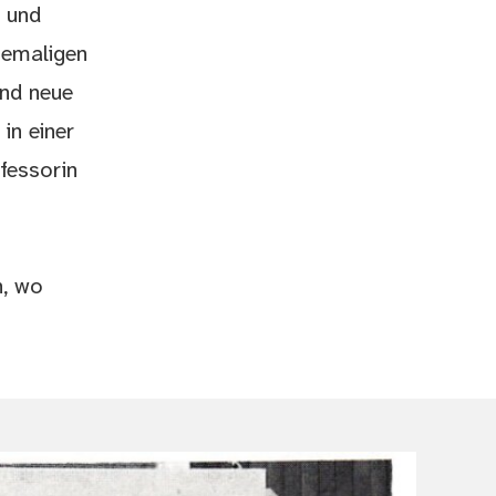
r und
hemaligen
und neue
in einer
fessorin
n, wo