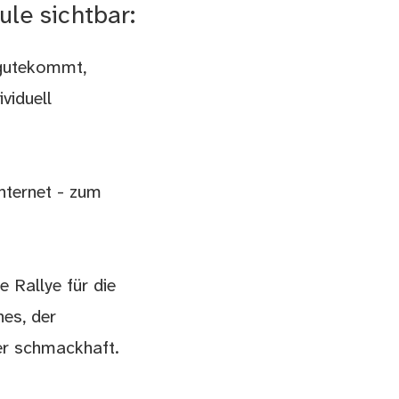
ule sichtbar:
zugutekommt,
viduell
nternet - zum
e Rallye für die
es, der
er schmackhaft.