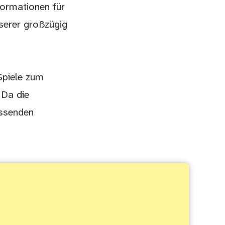
nformationen für
nserer großzügig
Spiele zum
 Da die
assenden