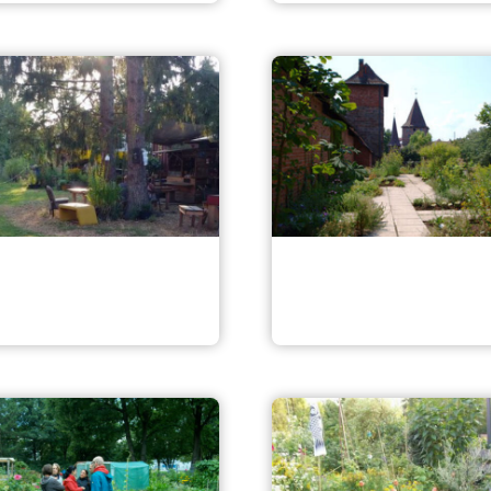
Heilkräutergarten a
u Nordgarten
Hallertor