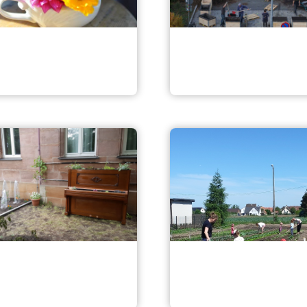
Gemeinschaftsgarte
tgarten Nürnberg
Bielingplatz
engarten
FeldFreude