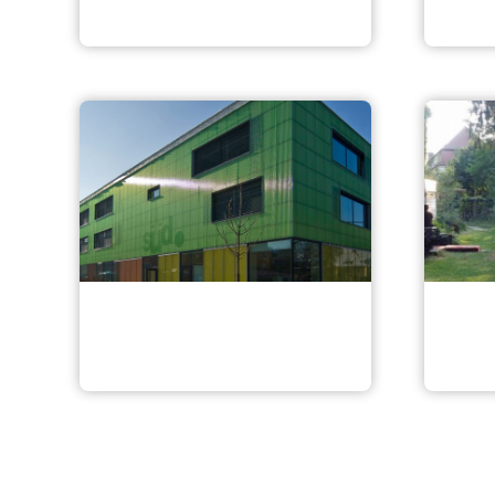
Selbsterntegärten e.V.
Uniq
südpunkt-Gärtchen
Znack