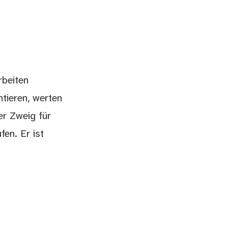
rbeiten
ntieren, werten
er Zweig für
en. Er ist