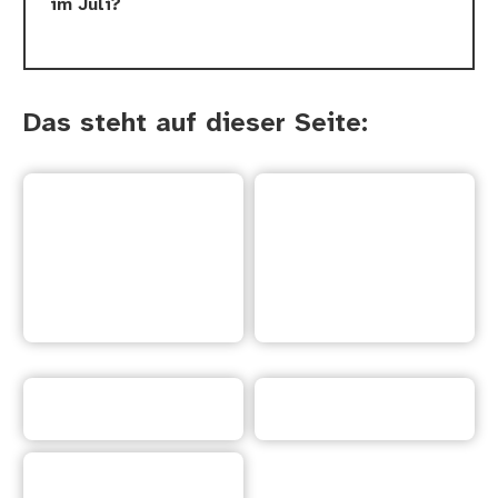
im Juli?
Das steht auf dieser Seite:
Wie haben wir die
Diese
Veranstaltungen auf
Veranstaltungen gibt
dieser Internet·seite
es im Juli
sortiert?
Kontakt
Informationen
Start·seite