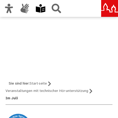
Zur Hauptnavigation
Zum Inhalt
Zu den Nutzungshinweisen und zum Impressum
Gebärden·sprache bei der
Stadt Nürnberg
Sie sind hier:
Start·seite
Veranstaltungen mit technischer Hör·unterstützung
Im Juli