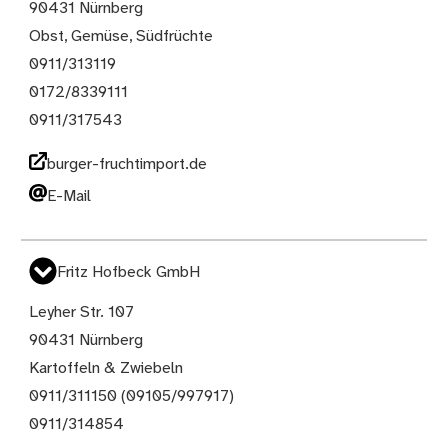
90431 Nürnberg
Obst, Gemüse, Südfrüchte
0911/313119
0172/8339111
0911/317543
burger-fruchtimport.de
E-Mail
Fritz Hofbeck GmbH
Leyher Str. 107
90431 Nürnberg
Kartoffeln & Zwiebeln
0911/311150 (09105/997917)
0911/314854