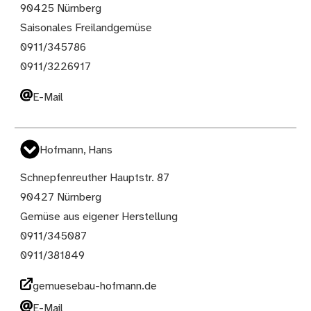
90425 Nürnberg
Saisonales Freilandgemüse
0911/345786
0911/3226917
E-Mail
Hofmann, Hans
Schnepfenreuther Hauptstr. 87
90427 Nürnberg
Gemüse aus eigener Herstellung
0911/345087
0911/381849
gemuesebau-hofmann.de
E-Mail