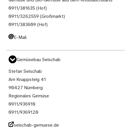
Gemüse und Bio-Gemüse aus dem Knoblauchsland
0911/381635 (Hof)
0911/3262559 (Großmarkt)
0911/383609 (Hof)
E-Mail
Gemüsebau Seischab
Stefan Seischab
Am Knappsteig 41
90427 Nürnberg
Regionales Gemüse
0911/936910
0911/9369120
seischab-gemuese.de