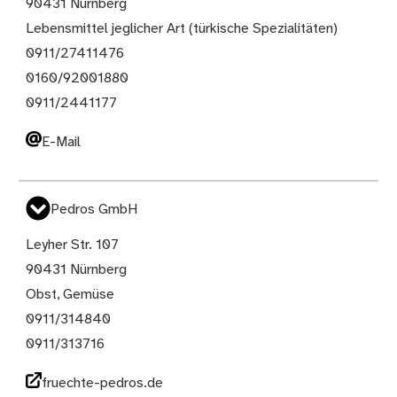
90431 Nürnberg
Lebensmittel jeglicher Art (türkische Spezialitäten)
0911/27411476
0160/92001880
0911/2441177
E-Mail
Pedros GmbH
Leyher Str. 107
90431 Nürnberg
Obst, Gemüse
0911/314840
0911/313716
fruechte-pedros.de