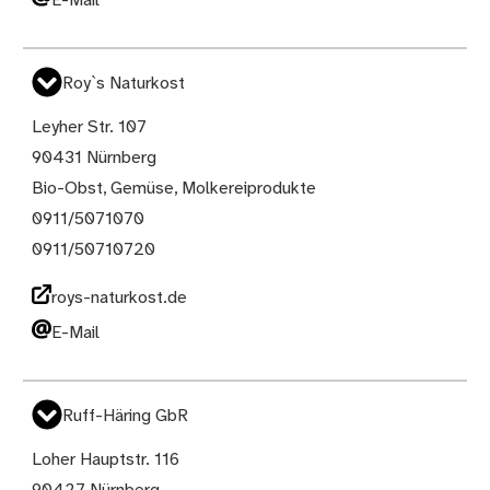
E-Mail
Roy`s Naturkost
Leyher Str. 107
90431 Nürnberg
Bio-Obst, Gemüse, Molkereiprodukte
0911/5071070
0911/50710720
roys-naturkost.de
E-Mail
Ruff-Häring GbR
Loher Hauptstr. 116