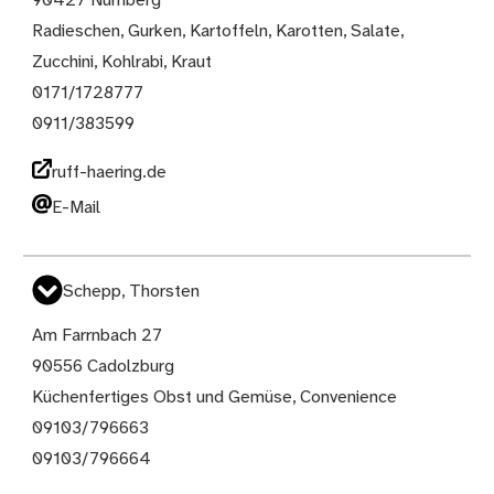
90427 Nürnberg
Radieschen, Gurken, Kartoffeln, Karotten, Salate,
Zucchini, Kohlrabi, Kraut
0171/1728777
0911/383599
ruff-haering.de
E-Mail
Schepp, Thorsten
Am Farrnbach 27
90556 Cadolzburg
Küchenfertiges Obst und Gemüse, Convenience
09103/796663
09103/796664