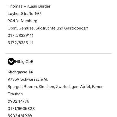
Thomas + Klaus Burger
Leyher Straße 107
90431 Nürnberg
Obst, Gemüse, Südfrüchte und Gastrobedarf
0172/8339111
0172/8335111
Filbig GbR
Kirchgasse 14
97359 Schwarzach/M.
Spargel, Beeren, Kirschen, Zwetschgen, Äpfel, Birnen,
Trauben
09324/776
0171/6035828
09324/4930