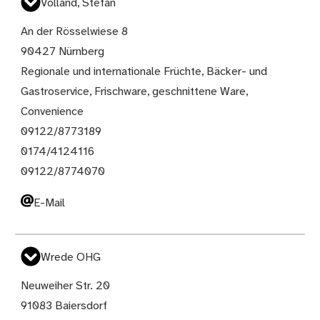
Volland, Stefan
An der Rösselwiese 8
90427 Nürnberg
Regionale und internationale Früchte, Bäcker- und
Gastroservice, Frischware, geschnittene Ware,
Convenience
09122/8773189
0174/4124116
09122/8774070
E-Mail
Wrede OHG
Neuweiher Str. 20
91083 Baiersdorf