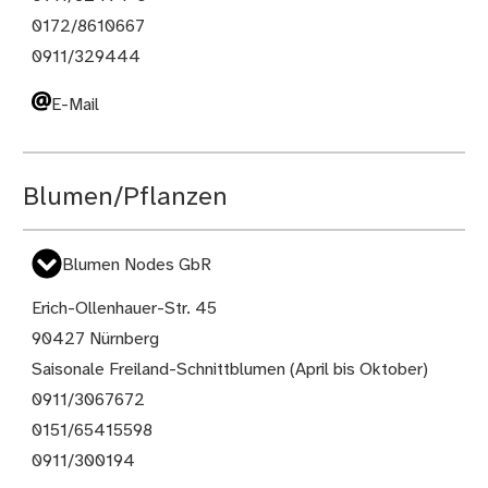
0172/8610667
0911/329444
E-Mail
Blumen/Pflanzen
Blumen Nodes GbR
Erich-Ollenhauer-Str. 45
90427 Nürnberg
Saisonale Freiland-Schnittblumen (April bis Oktober)
0911/3067672
0151/65415598
0911/300194