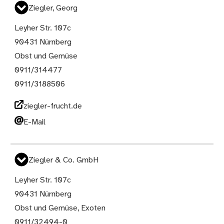
Ziegler, Georg
Leyher Str. 107c
90431 Nürnberg
Obst und Gemüse
0911/314477
0911/3188506
ziegler-frucht.de
E-Mail
Ziegler & Co. GmbH
Leyher Str. 107c
90431 Nürnberg
Obst und Gemüse, Exoten
0911/32494-0