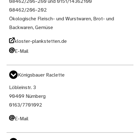
08462/206-260 und 0151/14362100
08462/206-202
Ökologische Fleisch- und Wurstwaren, Brot- und
Backwaren, Gemüse
kloster-plankstetten.de
E-Mail
Königsbauer Raclette
Löbleinstr. 3
90409 Nürnberg
0163/7701092
E-Mail