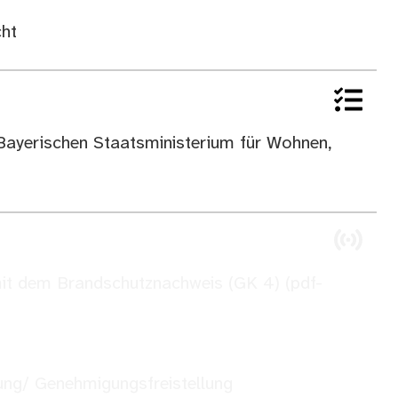
cht
Bayerischen Staatsministerium für Wohnen,
it dem Brandschutznachweis (GK 4) (pdf-
ng/ Genehmigungsfreistellung