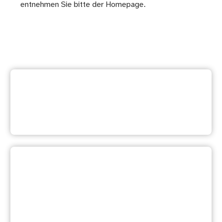
entnehmen Sie bitte der
Homepage
.
Zurück zur
Dienstleistungsübersicht
Ihre Meinung ist uns wichtig:
Waren diese Informationen
hilfreich?