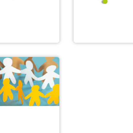
gestützpunkt &
Kontakt zu Ihrem
beratung
Seniorennetzwerk
namt und Mitwirkung