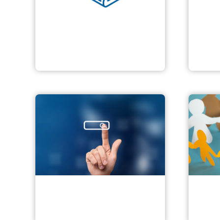
Pfle
Aktuelles
Wohn
Nürnberger
Pflegeplatzbörse
Ehre