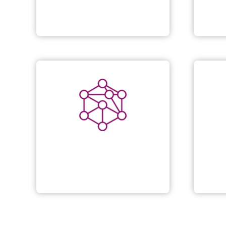
Grundlagen und Konzepte
Unse
Wege in die digitale Welt
für Ältere
Präv