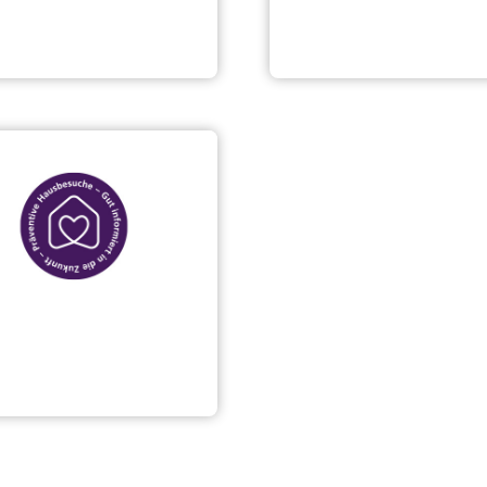
Förderung der
re Partner
Seniorenarbeit
entive Hausbesuche