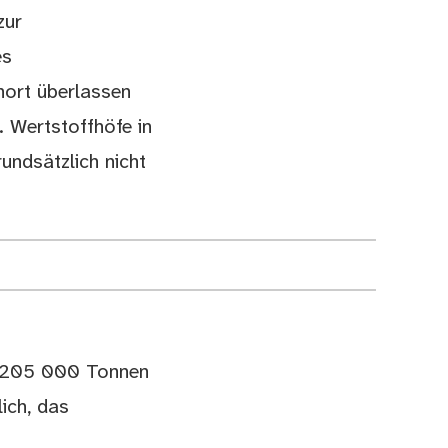
zur
es
nort überlassen
 Wertstoffhöfe in
undsätzlich nicht
on 205 000 Tonnen
ich, das