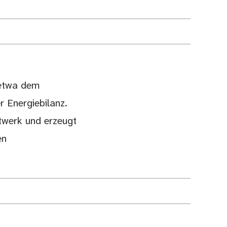
 etwa dem
r Energiebilanz.
twerk und erzeugt
en