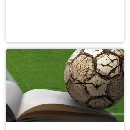
KinderKunstRaum & Co.