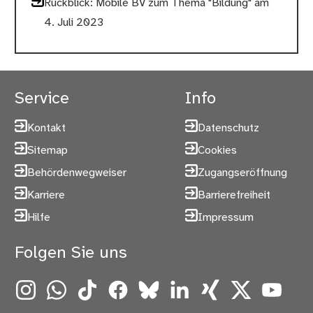
Rückblick: Mobile BV zum Thema "Bildung" am
4. Juli 2023
Service
Info
Kontakt
Datenschutz
Sitemap
Cookies
Behördenwegweiser
Zugangseröffnung
Karriere
Barrierefreiheit
Hilfe
Impressum
Folgen Sie uns
Instagram
WhatsApp
TikTok
Facebook
Bluesky
LinkedIn
Xing
X
YouTube