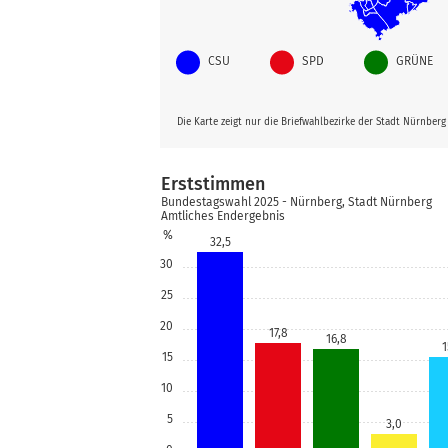
CSU
SPD
GRÜNE
Die Karte zeigt nur die Briefwahlbezirke der Stadt Nürnber
Erststimmen
Bundestagswahl 2025 - Nürnberg, Stadt Nürnberg
Amtliches Endergebnis
%
32,5
30
25
20
17,8
16,8
1
15
10
5
3,0