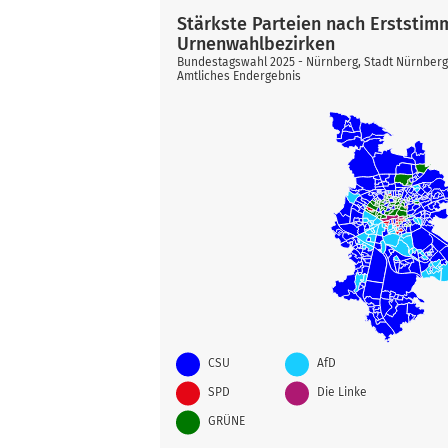
Stärkste Parteien nach Erststim
Urnenwahlbezirken
Bundestagswahl 2025 - Nürnberg, Stadt Nürnber
Amtliches Endergebnis
CSU
AfD
SPD
Die Linke
GRÜNE