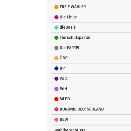
FREIE WÄHLER
Die Linke
dieBasis
Tierschutzpartei
Die PARTEI
ÖDP
BP
Volt
PdH
MLPD
BÜNDNIS DEUTSCHLAND
BSW
Wahlberechtigte