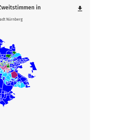
 Zweitstimmen in
file_download
tadt Nürnberg