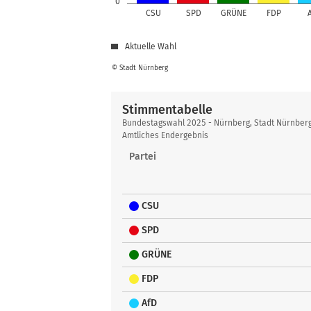
0
CSU
SPD
GRÜNE
FDP
Aktuelle Wahl
© Stadt Nürnberg
Stimmentabelle
Stimmentabelle
Bundestagswahl 2025 - Nürnberg, Stadt Nürnber
Amtliches Endergebnis
Partei
CSU
SPD
GRÜNE
FDP
AfD