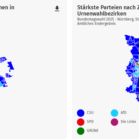
men in
Stärkste Parteien nach
file_download
Urnenwahlbezirken
g
Bundestagswahl 2025 - Nürnberg, S
Amtliches Endergebnis
CSU
AfD
SPD
Die Linke
GRÜNE