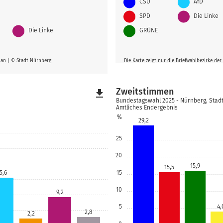
CSU
AfD
SPD
Die Linke
Die Linke
GRÜNE
g an | © Stadt Nürnberg
Die Karte zeigt nur die Briefwahlbezirke d
Zweitstimmen
file_download
Bundestagswahl 2025 - Nürnberg, Stad
Amtliches Endergebnis
%
29,2
25
20
15,9
15,5
15
5,6
10
9,2
5
4,
2,8
2,2