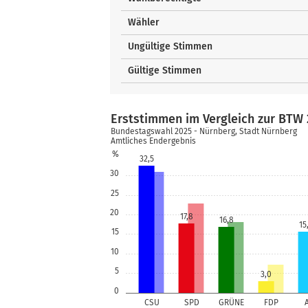
Wähler
Ungültige Stimmen
Gültige Stimmen
Erststimmen im Vergleich zur BTW 
Bundestagswahl 2025 - Nürnberg, Stadt Nürnberg
Amtliches Endergebnis
%
32,5
30
25
20
17,8
16,8
15
15
10
5
3,0
0
CSU
SPD
GRÜNE
FDP