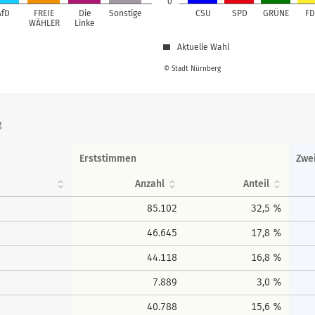
0
AfD
FREIE
Die
Sonstige
CSU
SPD
GRÜNE
FD
WÄHLER
Linke
Aktuelle Wahl
© Stadt Nürnberg
g
Erststimmen
Zwe
Anzahl
Anteil
85.102
32,5 %
46.645
17,8 %
44.118
16,8 %
7.889
3,0 %
40.788
15,6 %