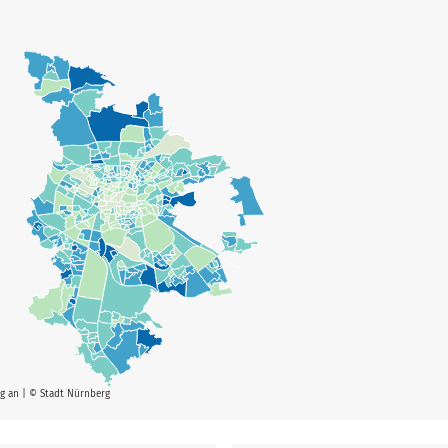
g
rg an | © Stadt Nürnberg