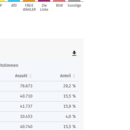
P
AfD
FREIE
Die
BSW
Sonstige
WÄHLER
Linke
file_download
itstimmen
Anzahl
Anteil
76.673
29,2 %
40.710
15,5 %
41.737
15,9 %
10.453
4,0 %
40.740
15,5 %