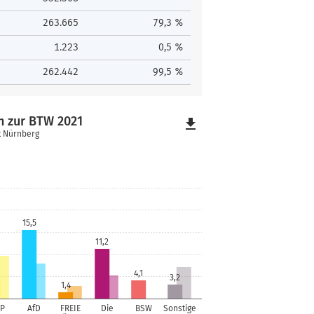
263.665
79,3 %
1.223
0,5 %
262.442
99,5 %
h zur BTW 2021
file_download
t Nürnberg
15,5
11,2
4,1
3,2
1,4
P
AfD
FREIE
Die
BSW
Sonstige