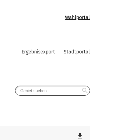
Wahlportal
Ergebnisexport
Stadtportal
search
file_download