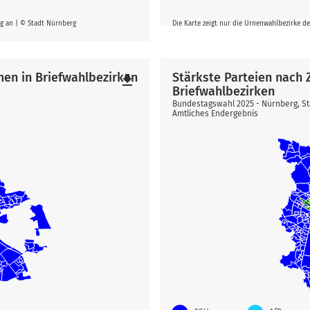
rg an | © Stadt Nürnberg
Die Karte zeigt nur die Urnenwahlbezirke d
men in Briefwahlbezirken
Stärkste Parteien nach
file_download
Briefwahlbezirken
g
Bundestagswahl 2025 - Nürnberg, S
Amtliches Endergebnis